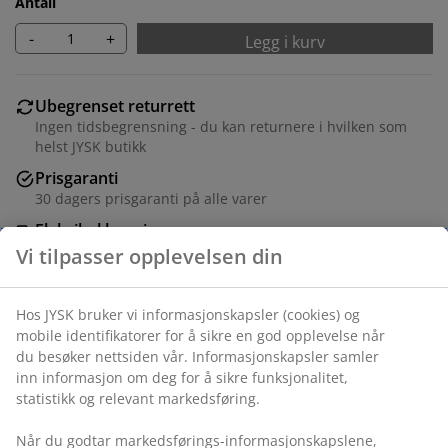
Antall
-
+
Legg i kurv
Ubegrenset returrett
Ingen tidsbegrensning - du kan returnere i hvilken som
helst JYSK butikk
Prisgaranti
30 dagers prisgaranti på alle varer
Fleksibel levering
Rask og enkel levering som passer deg
Folie og stål. B70 x H178 x D30 cm
Varenr.: 3601018
Monteringsanvisning
Monteringsanvisning