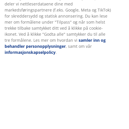
Vi tilpasser opplevelsen din
Spesifikasjoner
Hos JYSK bruker vi informasjonskapsler (cookies) og mobile
identifikatorer for å sikre en god opplevelse når du besøker
nettsiden vår. Informasjonskapsler samler inn informasjon om
deg for å sikre funksjonalitet, statistikk og relevant
Omtaler
markedsføring.
(
465
)
Når du godtar markedsførings-informasjonskapslene, deler vi
nettleserdataene dine med markedsføringspartnere (f.eks.
Google, Meta og TikTok) for skreddersydd og statisk
Levering
annonsering. Du kan lese mer om formålene under "Tilpass" og
når som helst trekke tilbake samtykket ditt ved å klikke på
cookie-ikonet. Ved å klikke "Godta alle" samtykker du til alle tre
formålene. Les mer om hvordan vi
samler inn og behandler
personopplysninger
, samt om vår
informasjonskapselpolicy
.