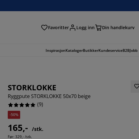
Favoritter
Logg inn
Din handlekurv
Inspirasjon
Kataloger
Butikker
Kundeservice
B2B
Jobb
STORKLOKKE
Ryggpute STORKLOKKE 50x70 beige
(
9
)
-50%
165,-
/stk.
Før:
329,- /stk.