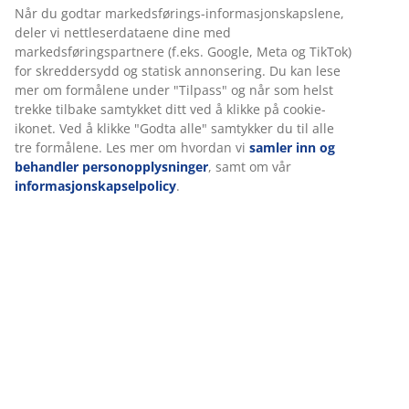
Varenr.: 6888942
Vi tilpasser opplevelsen din
Spesifikasjoner
Hos JYSK bruker vi informasjonskapsler (cookies) og mobile
identifikatorer for å sikre en god opplevelse når du besøker
nettsiden vår. Informasjonskapsler samler inn informasjon om 
for å sikre funksjonalitet, statistikk og relevant markedsføring.
Omtaler
(
15
)
Når du godtar markedsførings-informasjonskapslene, deler vi
nettleserdataene dine med markedsføringspartnere (f.eks. Goog
Meta og TikTok) for skreddersydd og statisk annonsering. Du ka
lese mer om formålene under "Tilpass" og når som helst trekke
Levering
tilbake samtykket ditt ved å klikke på cookie-ikonet. Ved å klikke
"Godta alle" samtykker du til alle tre formålene. Les mer om
hvordan vi
samler inn og behandler personopplysninger
, samt
vår
informasjonskapselpolicy
.