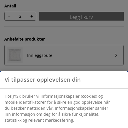
Antall
-
+
Legg i kurv
Anbefalte produkter
Innleggspute
Ubegrenset returrett
Ingen tidsbegrensning - du kan returnere i hvilken som
helst JYSK butikk
Prisgaranti
30 dagers prisgaranti på alle varer
Fleksibel levering
Rask og enkel levering som passer deg