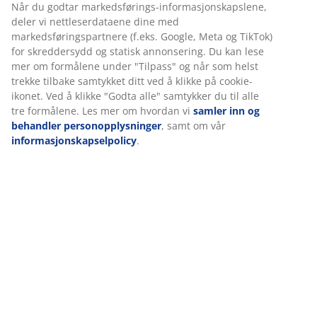
Varenr.: 6891368
Spesifikasjoner
Omtaler
(
19
)
Levering