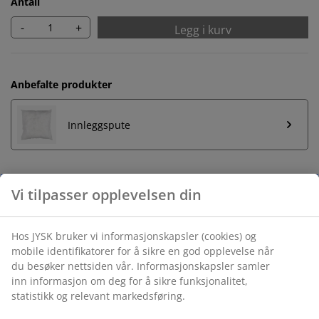
Antall
-
+
Legg i kurv
Anbefalte produkter
Innleggspute
Ubegrenset returrett
Ingen tidsbegrensning - du kan returnere i hvilken som
helst JYSK butikk
Prisgaranti
30 dagers prisgaranti på alle varer
Fleksibel levering
Rask og enkel levering som passer deg