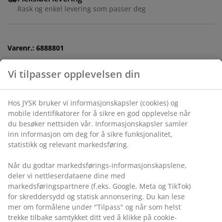
Rask og enkel levering som passer deg
Varenr.: 6888801
Spesifikasjoner
Omtaler
(
962
)
Levering