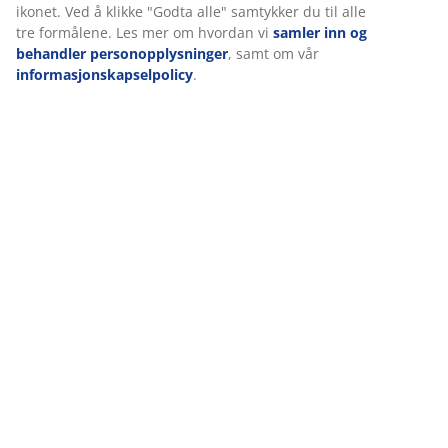
Vi tilpasser opplevelsen din
Hos JYSK bruker vi informasjonskapsler (cookies) og mobile identi
å sikre en god opplevelse når du besøker nettsiden vår. Informa
samler inn informasjon om deg for å sikre funksjonalitet, statist
relevant markedsføring.
Når du godtar markedsførings-informasjonskapslene, deler vi
nettleserdataene dine med markedsføringspartnere (f.eks. Goog
TikTok) for skreddersydd og statisk annonsering. Du kan lese m
formålene under "Tilpass" og når som helst trekke tilbake samtyk
å klikke på cookie-ikonet. Ved å klikke "Godta alle" samtykker du ti
formålene. Les mer om hvordan vi
samler inn og behandler