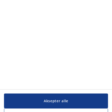
Kategorier
Kategorier
Kundeservice
Kundeservice
JYSK
JYSK
Hovedkontor
Følg JYSK
Aksepter alle