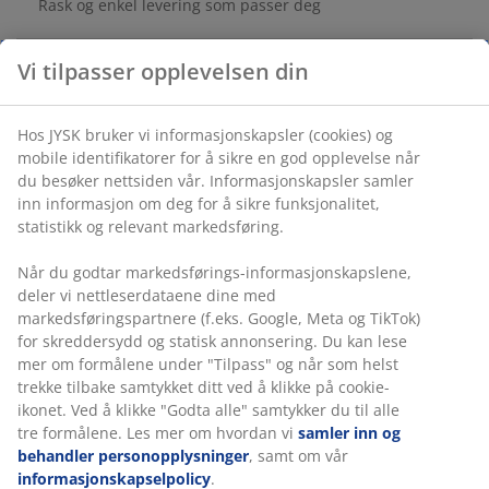
Rask og enkel levering som passer deg
Vi tilpasser opplevelsen din
Skål i stentøy med et eksotisk mønster i varme farger
som beige og turkis. Denne skålen har en praktisk
Hos JYSK bruker vi informasjonskapsler (cookies) og
størrelse, ideell for dip, druer eller snacks. Tåler
mobile identifikatorer for å sikre en god opplevelse når
maskinoppvask. Ø18 x H6 cm
du besøker nettsiden vår. Informasjonskapsler samler
inn informasjon om deg for å sikre funksjonalitet,
statistikk og relevant markedsføring.
Varenr.: 4912507
Når du godtar markedsførings-informasjonskapslene,
deler vi nettleserdataene dine med
markedsføringspartnere (f.eks. Google, Meta og TikTok)
Spesifikasjoner
for skreddersydd og statisk annonsering. Du kan lese
mer om formålene under "Tilpass" og når som helst
trekke tilbake samtykket ditt ved å klikke på cookie-
ikonet. Ved å klikke "Godta alle" samtykker du til alle
Omtaler
tre formålene. Les mer om hvordan vi
samler inn og
(
10
)
behandler personopplysninger
, samt om vår
informasjonskapselpolicy
.