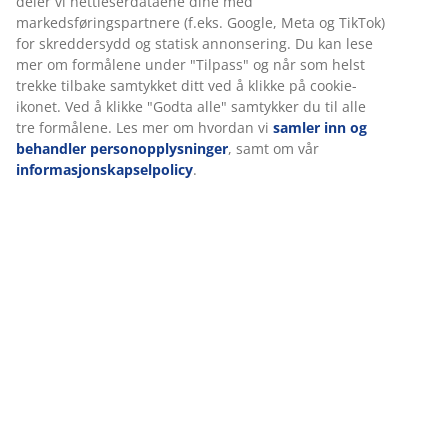
Varenr.: 4912590
Vi tilpasser opplevelsen din
Hos JYSK bruker vi informasjonskapsler (cookies) og mobile
Spesifikasjoner
identifikatorer for å sikre en god opplevelse når du besøker
nettsiden vår. Informasjonskapsler samler inn informasjon om
deg for å sikre funksjonalitet, statistikk og relevant
markedsføring.
Omtaler
Når du godtar markedsførings-informasjonskapslene, deler vi
(
5
)
nettleserdataene dine med markedsføringspartnere (f.eks.
Google, Meta og TikTok) for skreddersydd og statisk
annonsering. Du kan lese mer om formålene under "Tilpass" og
Levering
når som helst trekke tilbake samtykket ditt ved å klikke på
cookie-ikonet. Ved å klikke "Godta alle" samtykker du til alle tre
formålene. Les mer om hvordan vi
samler inn og behandler
personopplysninger
, samt om vår
informasjonskapselpolicy
.