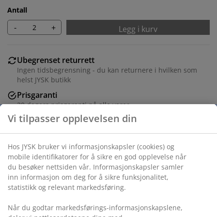
Antall
-
+
Legg i kurv
Ubegrenset returrett
Ingen tidsbegrensning - du kan returnere i hvilken som
helst JYSK butikk
Prisgaranti
30 dagers prisgaranti på alle varer
Fleksibel levering
Rask og enkel levering som passer deg
Ramme 21x30 cm i mørkt trefinér med en lett
plastfront. Passer til A4-størrelse plakater og bilder.
B21 x H30 cm