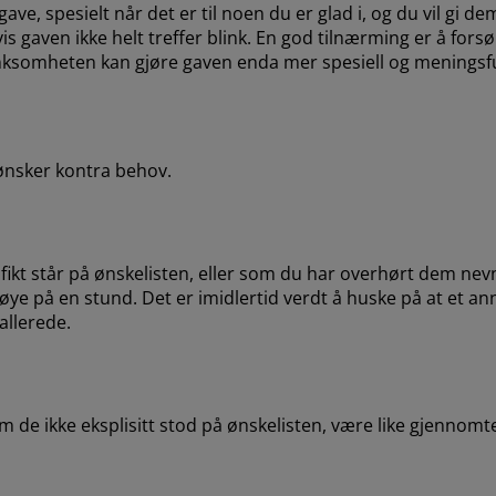
e, spesielt når det er til noen du er glad i, og du vil gi de
vis gaven ikke helt treffer blink. En god tilnærming er å for
nksomheten kan gjøre gaven enda mer spesiell og meningsful
 ønsker kontra behov.
ikt står på ønskelisten, eller som du har overhørt dem nev
øye på en stund. Det er imidlertid verdt å huske på at et a
allerede.
m de ikke eksplisitt stod på ønskelisten, være like gjennomt