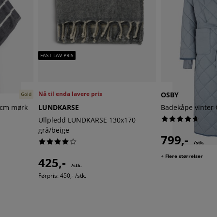
FAST LAV PRIS
Nå til enda lavere pris
OSBY
Gold
0cm mørk
LUNDKARSE
Badekåpe vinter 
Ullpledd LUNDKARSE 130x170
grå/beige
799,-
/stk.
+ Flere størrelser
425,-
/stk.
Førpris: 450,- /stk.