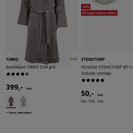
-50%
Så lenge lageret rekker
TIBRO
STENSTORP
Gold
Badekåpe TIBRO S/M grå
Pyntefat STENSTORP Ø11
2stk/pk stentøy
399,-
/stk.
50,-
/stk.
Før:
100,- /stk.
+ Flere størrelser