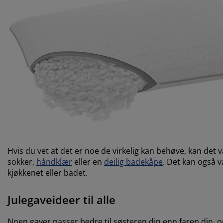
Hvis du vet at det er noe de virkelig kan behøve, kan de
sokker,
håndklær
eller en
deilig badekåpe
. Det kan også v
kjøkkenet eller badet.
Julegaveideer til alle
Noen gaver passer bedre til søsteren din enn faren din, 