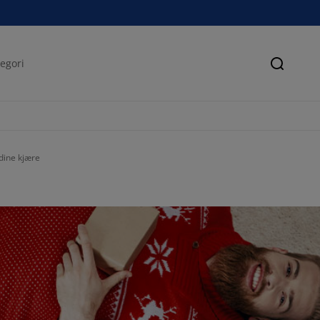
Søk
 dine kjære