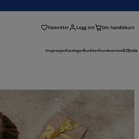
Favoritter
Logg inn
Din handlekurv
Inspirasjon
Kataloger
Butikker
Kundeservice
B2B
Jobb