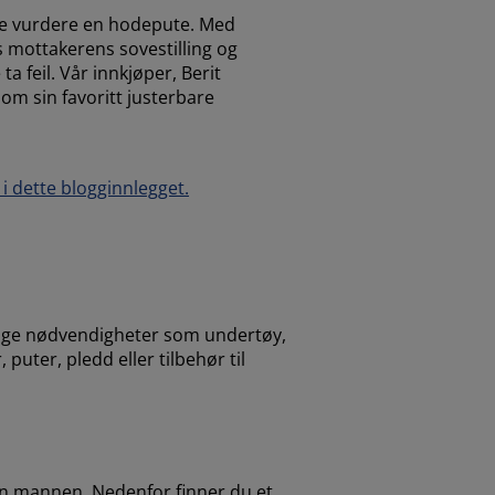
kke vurdere en hodepute. Med
s mottakerens sovestilling og
ta feil. Vår innkjøper, Berit
om sin favoritt justerbare
i dette blogginnlegget.
slige nødvendigheter som undertøy,
puter, pledd eller tilbehør til
enn mannen. Nedenfor finner du et