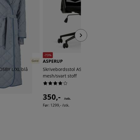
-73%
ASPERUP
SULDRU
Gold
OSBY L/XL blå
Skrivebordsstol ASPERUP svart
Skjermb
mesh/svart stoff
225,
350,-
/stk.
Før:
1299,- /stk.