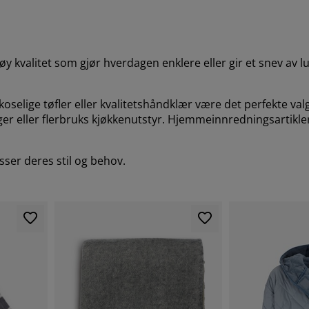
y kvalitet som gjør hverdagen enklere eller gir et snev av 
oselige tøfler eller kvalitetshåndklær være det perfekte val
er eller flerbruks kjøkkenutstyr. Hjemmeinnredningsartikler 
sser deres stil og behov.