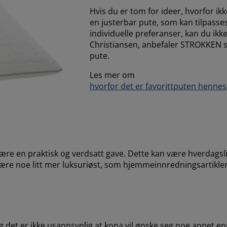
Hvis du er tom for ideer, hvorfor i
en justerbar pute, som kan tilpasse
individuelle preferanser, kan du ikke 
Christiansen, anbefaler STROKKEN s
pute.
Les mer om
hvorfor det er favorittputen hennes 
t være en praktisk og verdsatt gave. Dette kan være hverdag
ære noe litt mer luksuriøst, som hjemmeinnredningsartikler, 
og det er ikke usannsynlig at kona vil ønske seg noe annet 