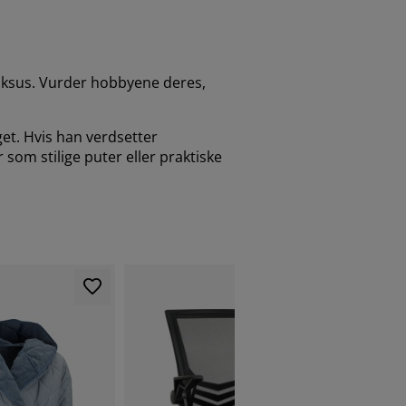
luksus. Vurder hobbyene deres,
get. Hvis han verdsetter
som stilige puter eller praktiske
FAST LAV P