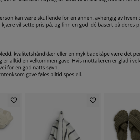
person kan være skuffende for en annen, avhengig av hvem de
kjære vil sette pris på, og finn en god idé basert på deres p
pledd, kvalitetshåndklær eller en myk badekåpe være det per
 er alltid en velkommen gave. Hvis mottakeren er glad i velv
vei for en god natts søvn.
mtenksom gave føles alltid spesiell.