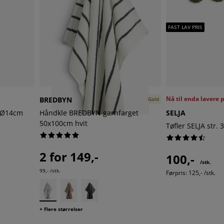
FAST LAV PRIS
Nå til enda lavere p
BREDBYN
Gold
/Ø14cm
Håndkle BREDBYN garnfarget
SELJA
50x100cm hvit
Tøfler SELJA str. 
2 for 149,-
100,-
/stk.
99,- /stk.
Førpris: 125,- /stk.
+ Flere størrelser