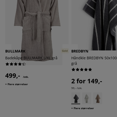
BULLMARK
BREDBYN
Gold
Badekåpe BULLMARK L/XL grå
Håndkle BREDBYN 50x10
grå
499,-
/stk.
2 for 149,-
+ Flere størrelser
99,- /stk.
+ Flere størrelser