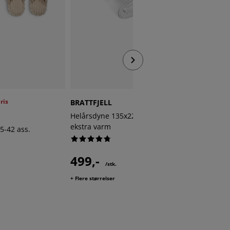
ris
BRATTFJELL
DOWNFE
Plus
Helårsdyne 135x220 BRATTFJELL
Fiberpu
ekstra varm
COOL
35-42 ass.
499,-
2 fo
/stk.
1099,- /stk.
+ Flere størrelser