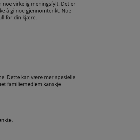
m noe virkelig meningsfylt. Det er
søke å gi noe gjennomtenkt. Noe
l for din kjære.
ne. Dette kan være mer spesielle
nnet familiemedlem kanskje
enkte.