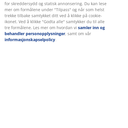
Moskusdunsdyne
Moskusdunsdyne
Moskusdunsdyne
Mosku
200x220
for skreddersydd og statisk annonsering. Du kan lese
240x220
200x220
200x220
200x22
Flora Danica
mer om formålene under "Tilpass" og når som helst
Flora Danica
Flora Danica
Flora Danica
Flora D
ORKIDE
trekke tilbake samtykket ditt ved å klikke på cookie-
TUSINDFRYD
TUSINDFRYD
TUSINDFRYD
ANEM
ekstra varm
ikonet. Ved å klikke "Godta alle" samtykker du til alle
xtra varm
sval
varm
varm
tre formålene. Les mer om hvordan vi
samler inn og
behandler personopplysninger
, samt om vår
79999,-
informasjonskapselpolicy
.
7700,-
4000,-
6000,-
4000,
/stk.
/stk.
/stk.
/stk.
/stk.
+ Flere
Før:
10999,- /stk.
størrelser
Før:
5499,- /stk.
Før:
7999,- /stk.
Før:
6599,-
+ Flere
+ Flere
+ Flere
+ Flere
størrelser
størrelser
størrelser
størrelse
Hva bør jeg tenke på før jeg bytter til
en dobbeltdyne?
Før du velger en dobbeltdyne til deg selv eller
partneren din også, bør du vurdere om en dyne kan
imøtekomme begge dine behov. For eksempel, hvis du
føler deg varmere og har en tendens til å svette mer