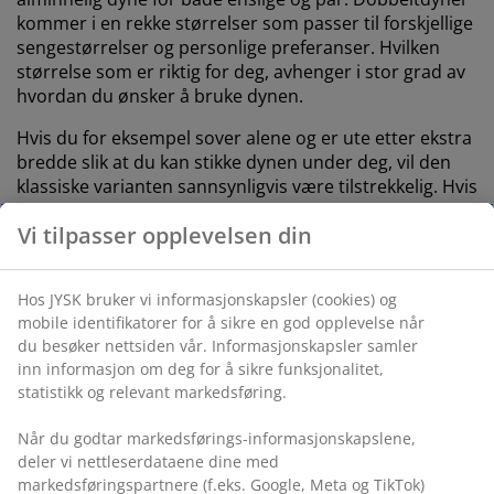
kommer i en rekke størrelser som passer til forskjellige
sengestørrelser og personlige preferanser. Hvilken
størrelse som er riktig for deg, avhenger i stor grad av
hvordan du ønsker å bruke dynen.
Hvis du for eksempel sover alene og er ute etter ekstra
bredde slik at du kan stikke dynen under deg, vil den
klassiske varianten sannsynligvis være tilstrekkelig. Hvis
du leter etter en dyne til både deg og partneren din,
Vi tilpasser opplevelsen din
kan de ekstra 20 til 40 cm i bredden være veldig nyttige.
Hos JYSK bruker vi informasjonskapsler (cookies) og
mobile identifikatorer for å sikre en god opplevelse når
du besøker nettsiden vår. Informasjonskapsler samler
-25%
-27%
-39%
-30%
inn informasjon om deg for å sikre funksjonalitet,
statistikk og relevant markedsføring.
Når du godtar markedsførings-informasjonskapslene,
ORKIDE
Gold
Gold
Gold
Gold
deler vi nettleserdataene dine med
TUSINDFRYD
TUSINDFRYD
TUSINDFRYD
ANEM
Ederdunsdyne
markedsføringspartnere (f.eks. Google, Meta og TikTok)