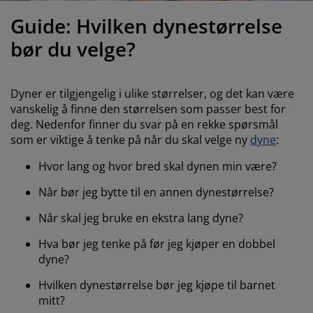
ilbehør og pleie
telys
akener
vermadrasser
pesialmål
elysning
Guide: Hvilken dynestørrelse
amping
yggnetting
arderobeskap
adrassbeskyttere
usholdning
bør du velge?
indusfolie
overomsmøbler
engerammer
arnerommet
Dyner er tilgjengelig i ulike størrelser, og det kan være
ardinstenger og tilbehør
engebunner med oppbevaring
ask og stryk
vanskelig å finne den størrelsen som passer best for
deg. Nedenfor finner du svar på en rekke spørsmål
ytilbehør og metervarer
som er viktige å tenke på når du skal velge ny
dyne
:
engebunner
jæledyr
Hvor lang og hvor bred skal dynen min være?
arnemadrasser
Når bør jeg bytte til en annen dynestørrelse?
arnesenger
Når skal jeg bruke en ekstra lang dyne?
Hva bør jeg tenke på før jeg kjøper en dobbel
dyne?
Hvilken dynestørrelse bør jeg kjøpe til barnet
mitt?