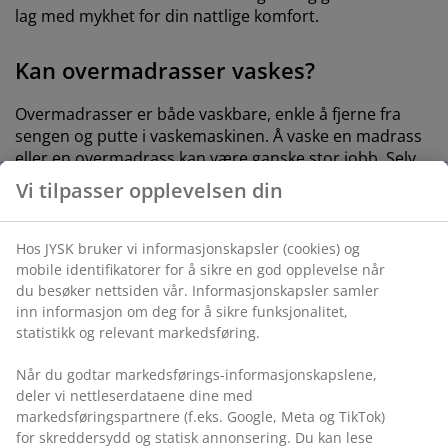
lag med mykhet for din nattlige komfort.
Kan overmadrasser vaskes?
Overmadrasser er både vaskbare, enkle å fjerne fra
sengen og putte i vaskemaskinen. Å vaske en madrass
eller en overmadrass kan være ganske stor jobb. Selv
om noen madrasser har et trekk som du kan ta av, er
Vi tilpasser opplevelsen din
det ikke nødvendigvis vaskbart. Du må kanskje
anstrenge deg for å bare henge det ute i frisk luft. På
den andre siden kan du vaske de fleste
Hos JYSK bruker vi informasjonskapsler (cookies) og
overmadrasser på 60 grader, og på denne måten
mobile identifikatorer for å sikre en god opplevelse når
eliminere støvmidd og forhindre at de lagrer seg i
du besøker nettsiden vår. Informasjonskapsler samler
sengen din.
inn informasjon om deg for å sikre funksjonalitet,
statistikk og relevant markedsføring.
Noen madrassunderlag er til og
med antibakterielt eller anti-allergisk behandlet, som
Når du godtar markedsførings-informasjonskapslene,
forhindrer bakterier eller støvmidd fra å formere seg.
deler vi nettleserdataene dine med
markedsføringspartnere (f.eks. Google, Meta og TikTok)
for skreddersydd og statisk annonsering. Du kan lese
Hvilken overmadrass er den riktige for