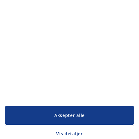
Kategorier
Kategorier
Kundeservice
Kundeservice
JYSK
JYSK
Hovedkontor
Følg JYSK
Aksepter alle
Vis detaljer