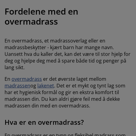
ilbehør og pleie
telys
akener
vermadrasser
pesialmål
elysning
Fordelene med en
amping
yggnetting
arderobeskap
adrassbeskyttere
usholdning
overmadrass
indusfolie
overomsmøbler
engerammer
arnerommet
En overmadrass, et madrassoverlag eller en
ardinstenger og tilbehør
engebunner med oppbevaring
ask og stryk
madrassbeskytter - kjært barn har mange navn.
Uansett hva du kaller det, kan det være til stor hjelp for
ytilbehør og metervarer
deg og hjelpe deg med å spare både tid og penger på
engebunner
jæledyr
lang sikt.
arnemadrasser
En
overmadrass
er det øverste laget mellom
madrassen
og
lakenet
. Det er et mykt og tynt lag som
arnesenger
har et hygienisk formål og gir en ekstra komfort til
madrassen din. Du kan aldri gjøre feil med å dekke
madrassen din med en overmadrass.
Hva er en overmadrass?
En overmadrass er en tynn og fleksibel madrass som