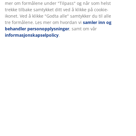
mer om formålene under "Tilpass" og når som helst
meg?
trekke tilbake samtykket ditt ved å klikke på cookie-
ikonet. Ved å klikke "Godta alle" samtykker du til alle
Hvilken overmadrass du bør velge, avhenger av både
tre formålene. Les mer om hvordan vi
samler inn og
størrelsen på madrassen og dine individuelle
behandler personopplysninger
, samt om vår
preferanser. Overmadrasser kan være laget av
informasjonskapselpolicy
.
polyester, bomull eller en blanding. Ta deg tid til å
vurdere hvilket materiale du foretrekker, og hvis du
trenger ekstra beskyttelse mot bakterier og støvmidd.
Hvis du fremdeles ikke er sikker, kan du alltid ta kontakt
med det dyktige personalet vårt i en av JYSK-butikkene.
Plus
Plus
Plus
BERGSFJORDEN
BERGSFJORDEN
BERGSFJORDEN