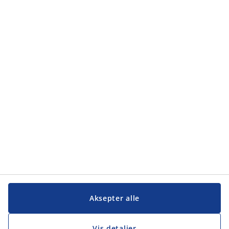
Kategorier
Kategorier
Kundeservice
Kundeservice
JYSK
JYSK
Hovedkontor
Følg JYSK
Aksepter alle
Vis detaljer