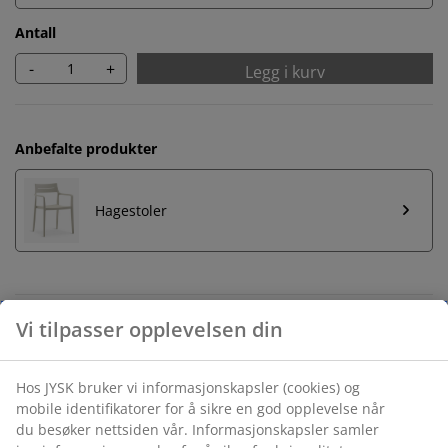
Antall
-
+
Legg i kurv
Anbefalte produkter
Hagestoler
Ubegrenset returrett
Vi tilpasser opplevelsen din
Ingen tidsbegrensning - du kan returnere i hvilken som
helst JYSK butikk
Hos JYSK bruker vi informasjonskapsler (cookies) og
Prisgaranti
mobile identifikatorer for å sikre en god opplevelse når
30 dagers prisgaranti på alle varer
du besøker nettsiden vår. Informasjonskapsler samler