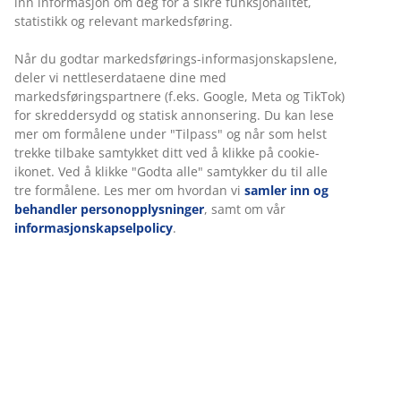
Fleksibel levering
inn informasjon om deg for å sikre funksjonalitet,
Rask og enkel levering som passer deg
statistikk og relevant markedsføring.
Når du godtar markedsførings-informasjonskapslene,
deler vi nettleserdataene dine med
markedsføringspartnere (f.eks. Google, Meta og TikTok)
Eksklusiv hagepute med slitesterkt, strukturvevd trekk.
for skreddersydd og statisk annonsering. Du kan lese
Til stolsete. 48x49x6 cm
mer om formålene under "Tilpass" og når som helst
trekke tilbake samtykket ditt ved å klikke på cookie-
Varenr.: 3726232
ikonet. Ved å klikke "Godta alle" samtykker du til alle
tre formålene. Les mer om hvordan vi
samler inn og
behandler personopplysninger
, samt om vår
informasjonskapselpolicy
.
Spesifikasjoner
Omtaler
(
0
)