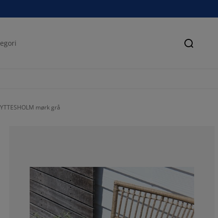
Søk
 LYTTESHOLM mørk grå
86.0465116279