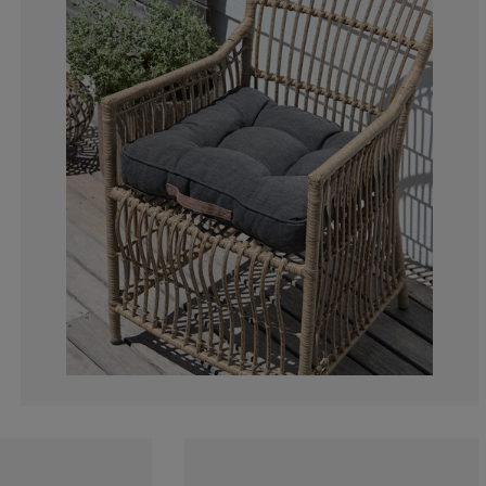
11.62790697674
2.325581395348
0%
0%