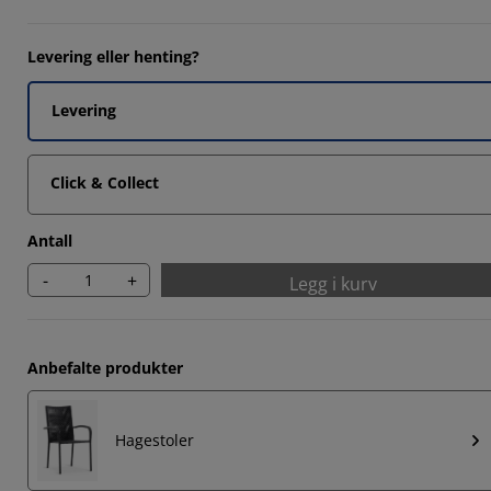
4185%
8373%
Levering eller henting?
Levering
Click & Collect
Antall
-
+
Legg i kurv
Anbefalte produkter
Hagestoler