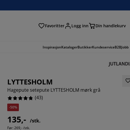
Favoritter
Logg inn
Din handlekurv
Inspirasjon
Kataloger
Butikker
Kundeservice
B2B
Jobb
LYTTESHOLM
Hagepute setepute LYTTESHOLM mørk grå
(
43
)
-50%
135,-
/stk.
0698%
Før:
269,- /stk.