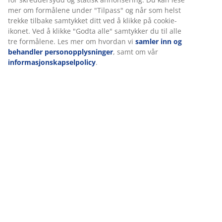
(
0
)
Når du godtar markedsførings-informasjonskapslene,
deler vi nettleserdataene dine med
markedsføringspartnere (f.eks. Google, Meta og TikTok) for
skreddersydd og statisk annonsering. Du kan lese mer om
Levering
formålene under "Tilpass" og når som helst trekke tilbake
samtykket ditt ved å klikke på cookie-ikonet. Ved å klikke
"Godta alle" samtykker du til alle tre formålene. Les mer
om hvordan vi
samler inn og behandler
personopplysninger
, samt om vår
informasjonskapselpolicy
.