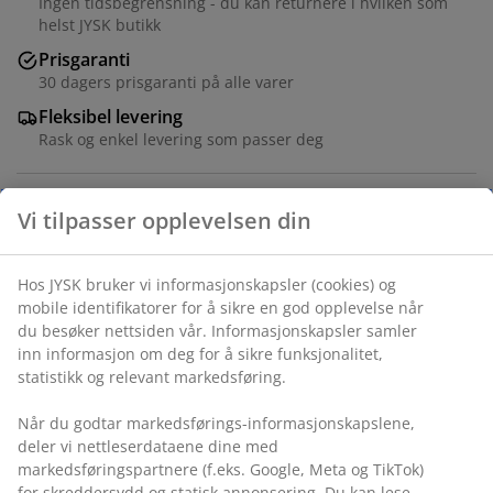
Ingen tidsbegrensning - du kan returnere i hvilken som
helst JYSK butikk
Prisgaranti
30 dagers prisgaranti på alle varer
Fleksibel levering
Rask og enkel levering som passer deg
Varenr.: 5533913
Monteringsanvisning
Monteringsanvisning
Vi tilpasser opplevelsen din
Hos JYSK bruker vi informasjonskapsler (cookies) og mobile
Spesifikasjoner
identifikatorer for å sikre en god opplevelse når du
besøker nettsiden vår. Informasjonskapsler samler inn
informasjon om deg for å sikre funksjonalitet, statistikk og
relevant markedsføring.
Omtaler