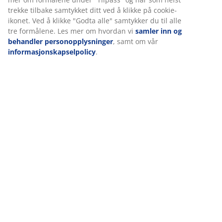
nettsiden vår. Informasjonskapsler samler inn informasjon om
deg for å sikre funksjonalitet, statistikk og relevant
Levering
markedsføring.
Når du godtar markedsførings-informasjonskapslene, deler vi
nettleserdataene dine med markedsføringspartnere (f.eks.
Google, Meta og TikTok) for skreddersydd og statisk
annonsering. Du kan lese mer om formålene under "Tilpass"
og når som helst trekke tilbake samtykket ditt ved å klikke på
cookie-ikonet. Ved å klikke "Godta alle" samtykker du til alle tre
formålene. Les mer om hvordan vi
samler inn og behandler
personopplysninger
, samt om vår
informasjonskapselpolicy
.