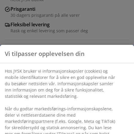
Prisgaranti
30 dagers prisgaranti på alle varer
Fleksibel levering
Rask og enkel levering som passer deg
Varenr.: 5401440
Monteringsanvisning
Spesifikasjoner
Vi tilpasser opplevelsen din
Omtaler
Hos JYSK bruker vi informasjonskapsler (cookies) og mobile
(
954
)
identifikatorer for å sikre en god opplevelse når du besøker