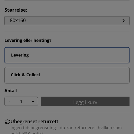
Størrelse
:
80x160
Levering eller henting?
Levering
Click & Collect
Antall
-
+
Legg i kurv
Ubegrenset returrett
Ingen tidsbegrensning - du kan returnere i hvilken som
helst JYSK butikk