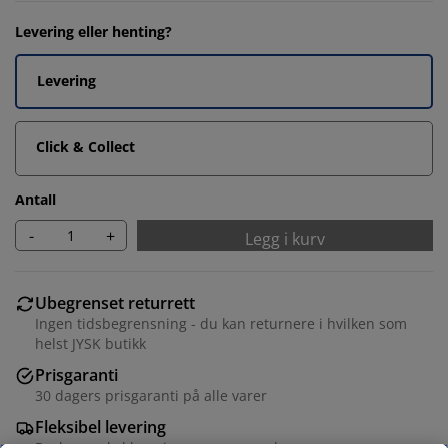
Levering eller henting?
Levering
Click & Collect
Antall
-
+
Legg i kurv
Ubegrenset returrett
Ingen tidsbegrensning - du kan returnere i hvilken som
helst JYSK butikk
Prisgaranti
30 dagers prisgaranti på alle varer
Fleksibel levering
Rask og enkel levering som passer deg