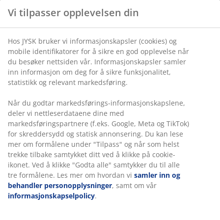
Vi tilpasser opplevelsen din
Varenr.: 2700740
Hos JYSK bruker vi informasjonskapsler (cookies) og
mobile identifikatorer for å sikre en god opplevelse når
du besøker nettsiden vår. Informasjonskapsler samler
inn informasjon om deg for å sikre funksjonalitet,
Spesifikasjoner
statistikk og relevant markedsføring.
Når du godtar markedsførings-informasjonskapslene,
deler vi nettleserdataene dine med
Omtaler
markedsføringspartnere (f.eks. Google, Meta og TikTok)
for skreddersydd og statisk annonsering. Du kan lese
(
0
)
mer om formålene under "Tilpass" og når som helst
trekke tilbake samtykket ditt ved å klikke på cookie-
ikonet. Ved å klikke "Godta alle" samtykker du til alle
Levering
tre formålene. Les mer om hvordan vi
samler inn og
behandler personopplysninger
, samt om vår
informasjonskapselpolicy
.