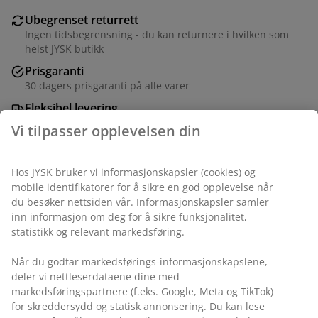
Ubegrenset returrett
Ingen tidsbegrensning - du kan returnere i hvilken som
helst JYSK butikk
Prisgaranti
30 dagers prisgaranti på alle varer
Fleksibel levering
Rask og enkel levering som passer deg
Varenr.: 2784105
Vi tilpasser opplevelsen din
Hos JYSK bruker vi informasjonskapsler (cookies) og mobile
Spesifikasjoner
identifikatorer for å sikre en god opplevelse når du
besøker nettsiden vår. Informasjonskapsler samler inn
informasjon om deg for å sikre funksjonalitet, statistikk og
relevant markedsføring.
Omtaler