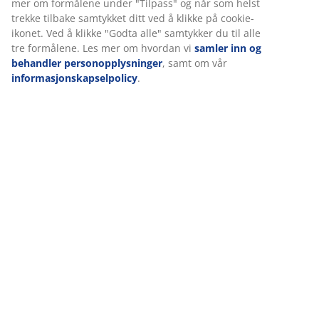
(
0
)
Når du godtar markedsførings-informasjonskapslene,
deler vi nettleserdataene dine med
markedsføringspartnere (f.eks. Google, Meta og TikTok) for
skreddersydd og statisk annonsering. Du kan lese mer om
Levering
formålene under "Tilpass" og når som helst trekke tilbake
samtykket ditt ved å klikke på cookie-ikonet. Ved å klikke
"Godta alle" samtykker du til alle tre formålene. Les mer
om hvordan vi
samler inn og behandler
personopplysninger
, samt om vår
informasjonskapselpolicy
.