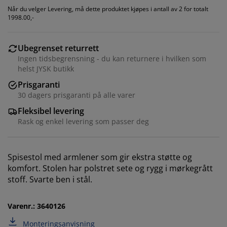
Når du velger Levering, må dette produktet kjøpes i antall av 2 for totalt
1998.00,-
Ubegrenset returrett
Ingen tidsbegrensning - du kan returnere i hvilken som
helst JYSK butikk
Prisgaranti
30 dagers prisgaranti på alle varer
Fleksibel levering
Vi tilpasser opplevelsen din
Rask og enkel levering som passer deg
Hos JYSK bruker vi informasjonskapsler (cookies) og
Spisestol med armlener som gir ekstra støtte og
mobile identifikatorer for å sikre en god opplevelse når
komfort. Stolen har polstret sete og rygg i mørkegrått
du besøker nettsiden vår. Informasjonskapsler samler
stoff. Svarte ben i stål.
inn informasjon om deg for å sikre funksjonalitet,
statistikk og relevant markedsføring.
Varenr.: 3640126
Når du godtar markedsførings-informasjonskapslene,
Monteringsanvisning
deler vi nettleserdataene dine med