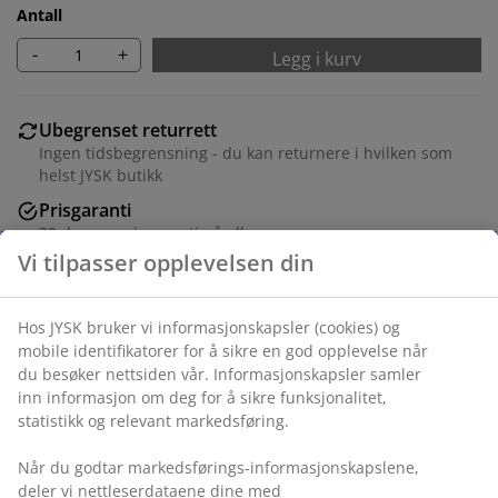
Antall
-
+
Legg i kurv
Ubegrenset returrett
Ingen tidsbegrensning - du kan returnere i hvilken som
helst JYSK butikk
Prisgaranti
30 dagers prisgaranti på alle varer
Fleksibel levering
Rask og enkel levering som passer deg
Varenr.: 7389480
Spesifikasjoner