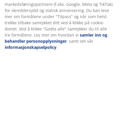
Omtaler
(
4
)
Om merket
Levering