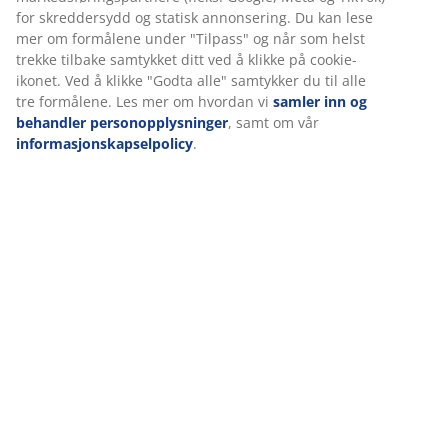
Spesifikasjoner
Omtaler
(
227
)
Levering