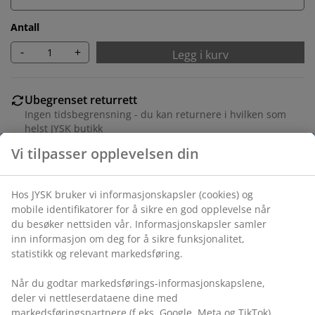
Antall
-
+
Legg i kurv
Ubegrenset returrett
Ingen tidsbegrensning - du kan returnere i hvilken som
helst JYSK butikk
Prisgaranti
30 dagers prisgaranti på alle varer
Fleksibel levering
Rask og enkel levering som passer deg
Varenr.: 1056301