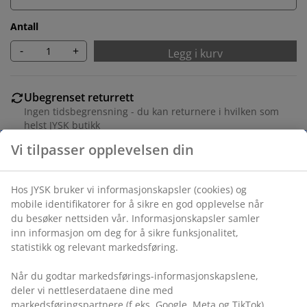
Antall
-
+
Legg i kurv
Ubegrenset returrett
Ingen tidsbegrensning - du kan returnere i hvilken som
helst JYSK butikk
Prisgaranti
30 dagers prisgaranti på alle varer
Fleksibel levering
Rask og enkel levering som passer deg
Varenr.: 1056336