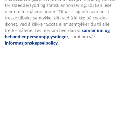
Spesifikasjoner
Omtaler
(
84
)
Levering
Vi tilpasser opplevelsen din
Hos JYSK bruker vi informasjonskapsler (cookies) og mobile identi
å sikre en god opplevelse når du besøker nettsiden vår. Informa
samler inn informasjon om deg for å sikre funksjonalitet, statist
relevant markedsføring.
Når du godtar markedsførings-informasjonskapslene, deler vi