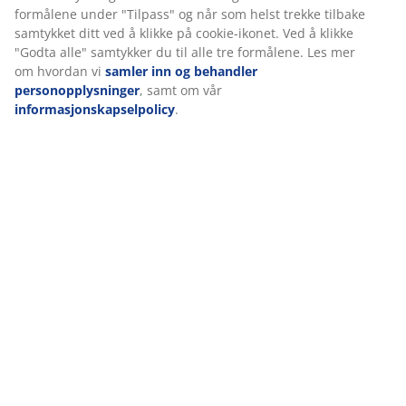
AIR memoryskum
AIR memoryskum former seg nøyaktig etter kroppen
din, slik at du synker komfortabelt ned i madrassen.
Den fordeler vekten din jevnt, noe som hjelper med å
avlaste muskler og ledd. I tillegg påvirkes ikke AIR
memoryskum av romtemperaturen, så den forblir
elastisk og støttende, selv i et kjølig sovemiljø.
OEKO-TEX® STANDARD 100
Denne madrassen er sertifisert etter OEKO-TEX®
STANDARD 100. Det betyr at alle komponenter, fra
tekstiler og fyllmaterialer til tråder og glidelåser, er
testet av uavhengige OEKO-TEX®-institutter og
oppfyller strenge grenser for skadelige stoffer.
GREENFIRST®-trekk
Madrassens trekk er behandlet med biocidet
GREENFIRST®, som inneholder det aktive stoffet
geraniol. Behandlingen med geraniol har egenskaper
som motvirker midd. Geraniol klassifiseres som
hudirriterende, og direkte hudkontakt bør unngås.