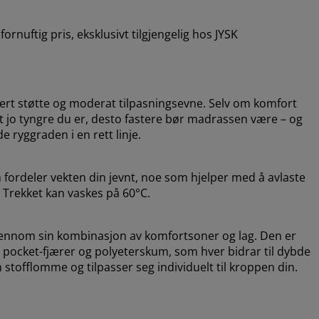
ornuftig pris, eksklusivt tilgjengelig hos JYSK
sert støtte og moderat tilpasningsevne. Selv om komfort
 at jo tyngre du er, desto fastere bør madrassen være – og
 ryggraden i en rett linje.
ordeler vekten din jevnt, noe som hjelper med å avlaste
. Trekket kan vaskes på 60°C.
jennom sin kombinasjon av komfortsoner og lag. Den er
r pocket-fjærer og polyeterskum, som hver bidrar til dybde
 stofflomme og tilpasser seg individuelt til kroppen din.