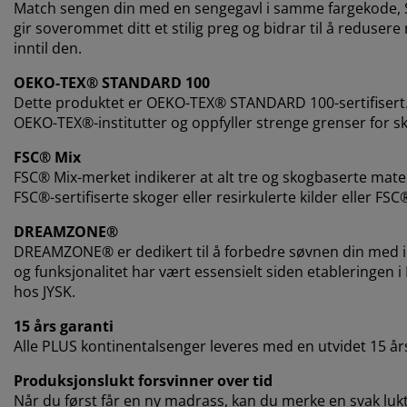
Match sengen din med en sengegavl i samme fargekode, Sv
gir soverommet ditt et stilig preg og bidrar til å redus
inntil den.
OEKO-TEX® STANDARD 100
Dette produktet er OEKO-TEX® STANDARD 100-sertifisert.
OEKO-TEX®-institutter og oppfyller strenge grenser for sk
FSC® Mix
FSC® Mix-merket indikerer at alt tre og skogbaserte mat
FSC®-sertifiserte skoger eller resirkulerte kilder eller FSC
DREAMZONE®
DREAMZONE® er dedikert til å forbedre søvnen din med in
og funksjonalitet har vært essensielt siden etableringen 
hos JYSK.
15 års garanti
Alle PLUS kontinentalsenger leveres med en utvidet 15 års
Produksjonslukt forsvinner over tid
Når du først får en ny madrass, kan du merke en svak lukt 