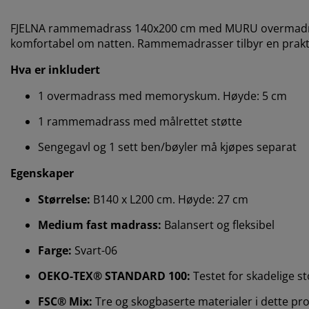
FJELNA rammemadrass 140x200 cm med MURU overmadras
komfortabel om natten. Rammemadrasser tilbyr en prakti
Hva er inkludert
1 overmadrass med memoryskum. Høyde: 5 cm
1 rammemadrass med målrettet støtte
Sengegavl og 1 sett ben/bøyler må kjøpes separat
Egenskaper
Størrelse:
B140 x L200 cm. Høyde: 27 cm
Medium fast madrass:
Balansert og fleksibel
Farge:
Svart-06
OEKO-TEX® STANDARD 100:
Testet for skadelige st
FSC® Mix:
Tre og skogbaserte materialer i dette prod