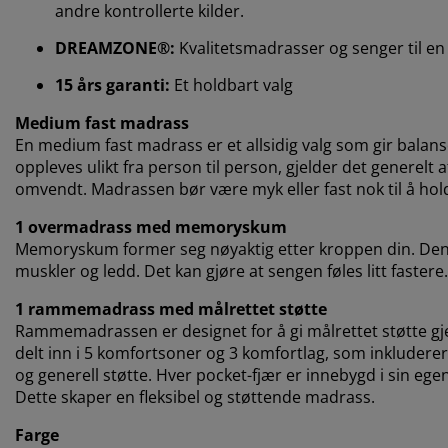
andre kontrollerte kilder.
DREAMZONE®:
Kvalitetsmadrasser og senger til en f
15 års garanti:
Et holdbart valg
Medium fast madrass
En medium fast madrass er et allsidig valg som gir balan
oppleves ulikt fra person til person, gjelder det generelt
omvendt. Madrassen bør være myk eller fast nok til å holde
1 overmadrass med memoryskum
Memoryskum former seg nøyaktig etter kroppen din. Den f
muskler og ledd. Det kan gjøre at sengen føles litt fastere
1 rammemadrass med målrettet støtte
Rammemadrassen er designet for å gi målrettet støtte g
delt inn i 5 komfortsoner og 3 komfortlag, som inkludere
og generell støtte. Hver pocket-fjær er innebygd i sin egen
Dette skaper en fleksibel og støttende madrass.
Farge