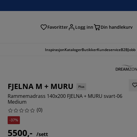
Favoritter
Logg inn
Din handlekurv
Inspirasjon
Kataloger
Butikker
Kundeservice
B2B
Jobb
FJELNA M + MURU
Plus
Rammemadrass 140x200 FJELNA + MURU svart-06
Medium
(
0
)
-37%
5500,-
/sett