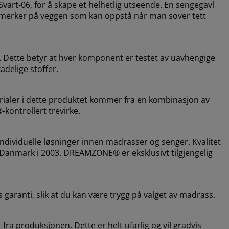
art-06, for å skape et helhetlig utseende. En sengegavl
ere merker på veggen som kan oppstå når man sover tett
 Dette betyr at hver komponent er testet av uavhengige
adelige stoffer.
erialer i dette produktet kommer fra en kombinasjon av
®-kontrollert trevirke.
dividuelle løsninger innen madrasser og senger. Kvalitet
i Danmark i 2003. DREAMZONE® er eksklusivt tilgjengelig
 garanti, slik at du kan være trygg på valget av madrass.
fra produksjonen. Dette er helt ufarlig og vil gradvis