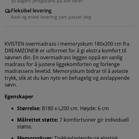
30 dagers prisgaranti på alle varer
Fleksibel levering
Rask og enkel levering som passer deg
KVISTEN overmadrass i memoryskum 180x200 cm fra
DREAMZONE® er utformet for å gi ekstra komfort til
søvnen din. En overmadrass legges oppå en vanlig
madrass for å justere liggekomforten og forlenge
madrassens levetid. Memoryskum bidrar til å avlaste
trykk, slik at du kan nyte en behagelig og avslappende
søvn.
Egenskaper
Størrelse:
B180 x L200 cm. Høyde: 6 cm
Målrettet støtte:
7 komfortsoner gir individuell
Vi tilpasser opplevelsen din
støtte.
Memoryskum:
Trykkavlastende og elastisk