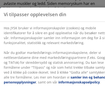
avlaste muskler og ledd. Siden memoryskum har en
lukket cellestruktur, kan den føles litt varmere enn
andre skumtyper som AIR memoryskum eller Comfort+
skum.
Quiltet trekk
Trekket er behandlet med aloe vera, som gir
madrassen en myk og behagelig overflate.
OEKO-TEX® STANDARD 100
Denne overmadrassen er sertifisert etter OEKO-TEX®
STANDARD 100. Det betyr at alle komponenter, fra
tekstiler og fyllmaterialer til tråder og glidelåser, er
testet av uavhengige OEKO-TEX®-institutter og
oppfyller strenge grenser for skadelige stoffer.
Vaskbart trekk
Overmadrassen har et glidelåstrekk som enkelt kan tas
av og vaskes i maskin på 60°C for å holde det friskt og
rent. Vask på 60°C eller høyere fjerner uønskede midd
fra stoffet.