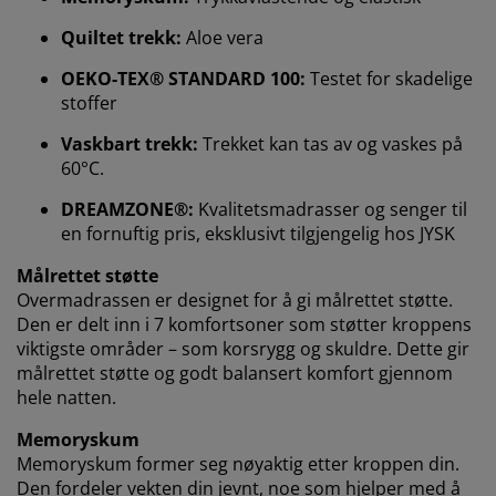
Hos JYSK bruker vi informasjonskapsler (cookies) og
mobile identifikatorer for å sikre en god opplevelse når
Quiltet trekk:
Aloe vera
du besøker nettsiden vår. Informasjonskapsler samler
inn informasjon om deg for å sikre funksjonalitet,
OEKO-TEX® STANDARD 100:
Testet for skadelige
statistikk og relevant markedsføring.
stoffer
Vaskbart trekk:
Trekket kan tas av og vaskes på
Når du godtar markedsførings-informasjonskapslene,
60°C.
deler vi nettleserdataene dine med
markedsføringspartnere (f.eks. Google, Meta og TikTok)
DREAMZONE®:
Kvalitetsmadrasser og senger til
for skreddersydd og statisk annonsering. Du kan lese
en fornuftig pris, eksklusivt tilgjengelig hos JYSK
mer om formålene under "Tilpass" og når som helst
trekke tilbake samtykket ditt ved å klikke på cookie-
Målrettet støtte
ikonet. Ved å klikke "Godta alle" samtykker du til alle
Overmadrassen er designet for å gi målrettet støtte.
tre formålene. Les mer om hvordan vi
samler inn og
Den er delt inn i 7 komfortsoner som støtter kroppens
behandler personopplysninger
, samt om vår
viktigste områder – som korsrygg og skuldre. Dette gir
informasjonskapselpolicy
.
målrettet støtte og godt balansert komfort gjennom
hele natten.
Memoryskum
Memoryskum former seg nøyaktig etter kroppen din.
Den fordeler vekten din jevnt, noe som hjelper med å