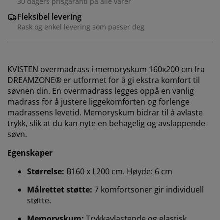
30 dagers prisgaranti på alle varer
Fleksibel levering
Rask og enkel levering som passer deg
KVISTEN overmadrass i memoryskum 160x200 cm fra
DREAMZONE® er utformet for å gi ekstra komfort til
søvnen din. En overmadrass legges oppå en vanlig
madrass for å justere liggekomforten og forlenge
madrassens levetid. Memoryskum bidrar til å avlaste
trykk, slik at du kan nyte en behagelig og avslappende
søvn.
Egenskaper
Størrelse:
B160 x L200 cm. Høyde: 6 cm
Målrettet støtte:
7 komfortsoner gir individuell
Vi tilpasser opplevelsen din
støtte.
Memoryskum:
Trykkavlastende og elastisk