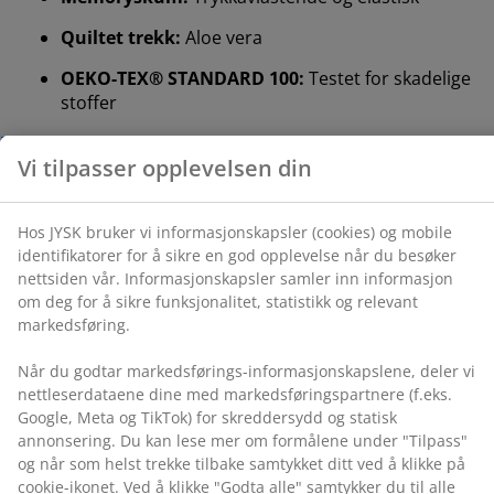
Hos JYSK bruker vi informasjonskapsler (cookies) og
mobile identifikatorer for å sikre en god opplevelse når
Quiltet trekk:
Aloe vera
du besøker nettsiden vår. Informasjonskapsler samler
inn informasjon om deg for å sikre funksjonalitet,
OEKO-TEX® STANDARD 100:
Testet for skadelige
statistikk og relevant markedsføring.
stoffer
Vaskbart trekk:
Trekket kan tas av og vaskes på
Når du godtar markedsførings-informasjonskapslene,
60°C.
deler vi nettleserdataene dine med
markedsføringspartnere (f.eks. Google, Meta og TikTok)
DREAMZONE®:
Kvalitetsmadrasser og senger til
for skreddersydd og statisk annonsering. Du kan lese
en fornuftig pris, eksklusivt tilgjengelig hos JYSK
mer om formålene under "Tilpass" og når som helst
trekke tilbake samtykket ditt ved å klikke på cookie-
Målrettet støtte
ikonet. Ved å klikke "Godta alle" samtykker du til alle
Overmadrassen er designet for å gi målrettet støtte.
tre formålene. Les mer om hvordan vi
samler inn og
Den er delt inn i 7 komfortsoner som støtter kroppens
behandler personopplysninger
, samt om vår
viktigste områder – som korsrygg og skuldre. Dette gir
informasjonskapselpolicy
.
målrettet støtte og godt balansert komfort gjennom
hele natten.
Memoryskum
Memoryskum former seg nøyaktig etter kroppen din.
Den fordeler vekten din jevnt, noe som hjelper med å