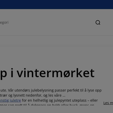
Søk
pp i vintermørket
 ute. Vår utendørs julebelysning passer perfekt til å lyse opp
strær og lysnett nedenfor, og les våre
nstig juletre
for en helhetlig og julepyntet uteplass – eller
Les m
egner seg godt til å dekorere en hekk eller busk, mens en
gs gelenderet på balkongen. Alle våre julelys er LED, og flere