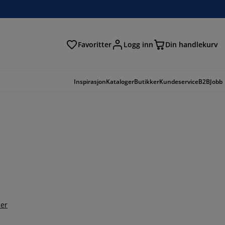
Favoritter
Logg inn
Din handlekurv
Inspirasjon
Kataloger
Butikker
Kundeservice
B2B
Jobb
er