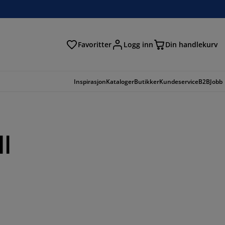
Favoritter
Logg inn
Din handlekurv
Inspirasjon
Kataloger
Butikker
Kundeservice
B2B
Jobb
l