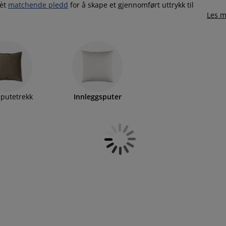
 et
matchende pledd
for å skape et gjennomført uttrykk til
Les m
putetrekk
Innleggsputer