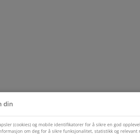
n din
psler (cookies) og mobile identifikatorer for å sikre en god opplev
formasjon om deg for å sikre funksjonalitet, statistikk og relevant