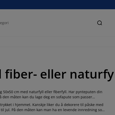
Søk
iber- eller naturfyl
og 50x50 cm med naturfyll eller fiberfyll. Har pynteputen din
. På den måten kan du lage deg en sofapute som passer
trykket i hjemmet. Kanskje liker du å dekorere til påske med
n til jul. På den måten kan man ha en levende innredning som
.