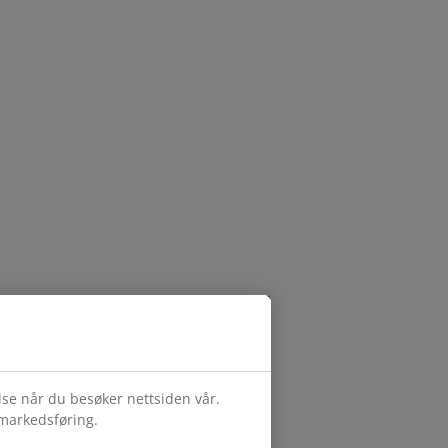
else når du besøker nettsiden vår.
 markedsføring.