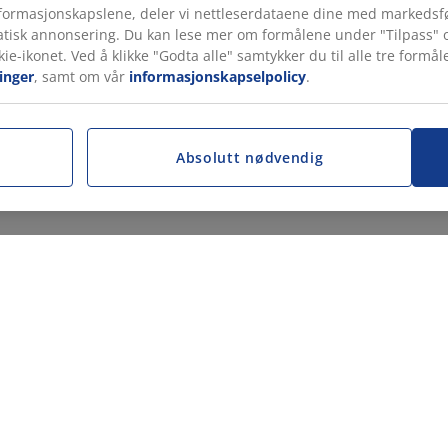
ormasjonskapslene, deler vi nettleserdataene dine med markedsfø
tatisk annonsering. Du kan lese mer om formålene under "Tilpass" o
kie-ikonet. Ved å klikke "Godta alle" samtykker du til alle tre for
inger
, samt om vår
informasjonskapselpolicy
.
Absolutt nødvendig