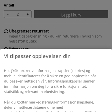
Antall
-
+
Legg i kurv
Ubegrenset returrett
Ingen tidsbegrensning - du kan returnere i hvilken som
helst JYSK butikk
Prisgaranti
30 dagers prisgaranti på alle varer
Fleksibel levering
Rask og enkel levering som passer deg
Varenr.: 6842426
Vi tilpasser opplevelsen din
Spesifikasjoner