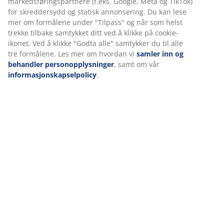
Hos JYSK bruker vi informasjonskapsler (cookies) og mobile
identifikatorer for å sikre en god opplevelse når du besøker
nettsiden vår. Informasjonskapsler samler inn informasjon om
Omtaler
deg for å sikre funksjonalitet, statistikk og relevant
(
5
)
markedsføring.
Når du godtar markedsførings-informasjonskapslene, deler vi
nettleserdataene dine med markedsføringspartnere (f.eks.
Levering
Google, Meta og TikTok) for skreddersydd og statisk
annonsering. Du kan lese mer om formålene under "Tilpass"
og når som helst trekke tilbake samtykket ditt ved å klikke på
cookie-ikonet. Ved å klikke "Godta alle" samtykker du til alle tre
formålene. Les mer om hvordan vi
samler inn og behandler
personopplysninger
, samt om vår
informasjonskapselpolicy
.