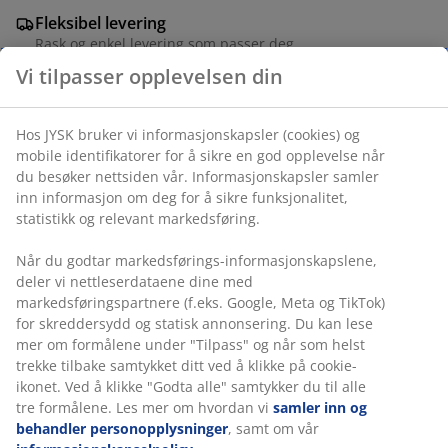
Fleksibel levering
Rask og enkel levering som passer deg
Vi tilpasser opplevelsen din
Blomsterkanne i plast (100% resirkulert) i en varmgrå
Hos JYSK bruker vi informasjonskapsler (cookies) og
farge med en kapasitet på 2 liter. Den lange tuten gjør
mobile identifikatorer for å sikre en god opplevelse når
det enkelt å vanne planter i potter og plantekasser. B14
du besøker nettsiden vår. Informasjonskapsler samler
x L34 x H18 cm
inn informasjon om deg for å sikre funksjonalitet,
statistikk og relevant markedsføring.
Varenr.: 4912762
Når du godtar markedsførings-informasjonskapslene,
deler vi nettleserdataene dine med
markedsføringspartnere (f.eks. Google, Meta og TikTok)
for skreddersydd og statisk annonsering. Du kan lese
Spesifikasjoner
mer om formålene under "Tilpass" og når som helst
trekke tilbake samtykket ditt ved å klikke på cookie-
ikonet. Ved å klikke "Godta alle" samtykker du til alle
tre formålene. Les mer om hvordan vi
samler inn og
Omtaler
behandler personopplysninger
, samt om vår
(
7
)