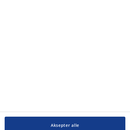
personvernprinsipper
.
Kategorier
Kategorier
Kundeservice
Kundeservice
JYSK
JYSK
Hovedkontor
Følg JYSK
Aksepter alle