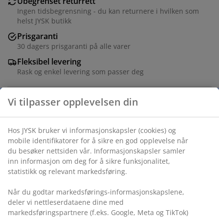
Ubegrenset returrett
Ingen tidsbegrensning - du kan returnere i hvilken som
helst JYSK butikk
Prisgaranti
30 dagers prisgaranti på alle varer
Fleksibel levering
Rask og enkel levering som passer deg
Vi tilpasser opplevelsen din
Svart ramme 21x30 cm i MDF med en lett plastfront.
Den profilerte kanten gir rammen et klassisk preg.
Hos JYSK bruker vi informasjonskapsler (cookies) og
Passer til plakater og bilder i A4-størrelse.
mobile identifikatorer for å sikre en god opplevelse når
du besøker nettsiden vår. Informasjonskapsler samler
inn informasjon om deg for å sikre funksjonalitet,
Varenr.: 4912817
statistikk og relevant markedsføring.
Når du godtar markedsførings-informasjonskapslene,
deler vi nettleserdataene dine med
Spesifikasjoner
markedsføringspartnere (f.eks. Google, Meta og TikTok)