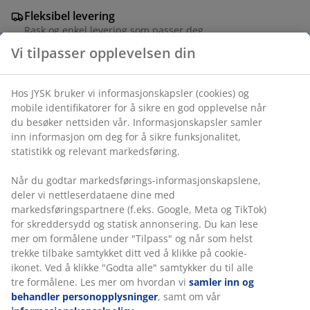
Fleksibel levering
Rask og enkel levering som passer deg
Vi tilpasser opplevelsen din
Blomsterpotte i lysegrå stentøy med en særegen,
Hos JYSK bruker vi informasjonskapsler (cookies) og
rustikk og teksturert overflate. Den klassiske,
mobile identifikatorer for å sikre en god opplevelse når
avrundede formen passer godt til inneplanter. Ø24 x
du besøker nettsiden vår. Informasjonskapsler samler
H21 cm
inn informasjon om deg for å sikre funksjonalitet,
statistikk og relevant markedsføring.
Varenr.: 4912417
Når du godtar markedsførings-informasjonskapslene,
deler vi nettleserdataene dine med
markedsføringspartnere (f.eks. Google, Meta og TikTok)
for skreddersydd og statisk annonsering. Du kan lese
Spesifikasjoner
mer om formålene under "Tilpass" og når som helst
trekke tilbake samtykket ditt ved å klikke på cookie-
ikonet. Ved å klikke "Godta alle" samtykker du til alle
tre formålene. Les mer om hvordan vi
samler inn og
Omtaler
behandler personopplysninger
, samt om vår
(
34
)