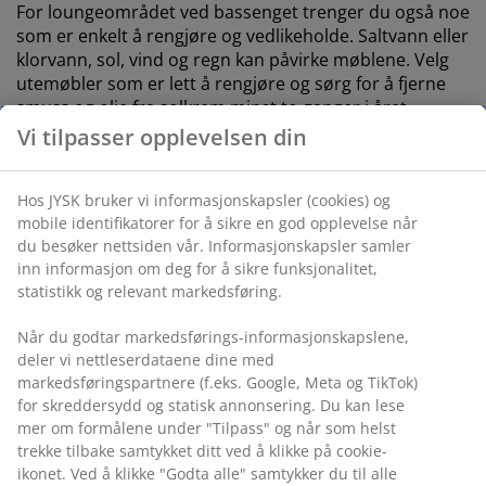
For loungeområdet ved bassenget trenger du også noe
som er enkelt å rengjøre og vedlikeholde. Saltvann eller
klorvann, sol, vind og regn kan påvirke møblene. Velg
utemøbler som er lett å rengjøre og sørg for å fjerne
smuss og olje fra solkrem minst to ganger i året.
Vi tilpasser opplevelsen din
Hos JYSK bruker vi informasjonskapsler (cookies) og
mobile identifikatorer for å sikre en god opplevelse når
du besøker nettsiden vår. Informasjonskapsler samler
inn informasjon om deg for å sikre funksjonalitet,
statistikk og relevant markedsføring.
åpen
Når du godtar markedsførings-informasjonskapslene,
deler vi nettleserdataene dine med
markedsføringspartnere (f.eks. Google, Meta og TikTok)
for skreddersydd og statisk annonsering. Du kan lese
mer om formålene under "Tilpass" og når som helst
trekke tilbake samtykket ditt ved å klikke på cookie-
ikonet. Ved å klikke "Godta alle" samtykker du til alle