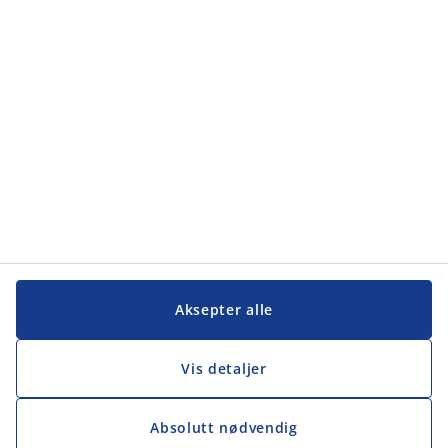
Kategorier
Kundeservice
Kundeservice
JYSK
JYSK
Hovedkontor
Følg JYSK
Aksepter alle
Vis detaljer
Absolutt nødvendig