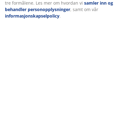
tre formålene. Les mer om hvordan vi
samler inn og
behandler personopplysninger
, samt om vår
informasjonskapselpolicy
.
NAGELSTI hagestoler har rygg og sete i et slitesterkt
nettingstoff vevd av plastbelagt polyestergarn som er
vedlikeholdsfritt, fargefast, tørker raskt og er lett å
rengjøre. TAGEHOLM hagebord har en aluminiums
ramme som ikke ruster. Bordplaten er av knusttre, et
vedlikeholdsfritt materiale som er slitesterkt og
værbestandig.
Flettede møbler er også populære valg for uterommet.
Syntetiske kurvmøbler gir deg samme utseende og stil
som naturlig flettet og er godt egnet for langvarig
utendørs bruk.