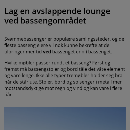
ilbehør og pleie
telys
akener
vermadrasser
pesialmål
elysning
Lag en avslappende lounge
amping
yggnetting
arderobeskap
adrassbeskyttere
usholdning
ved bassengområdet
indusfolie
overomsmøbler
engerammer
arnerommet
Svømmebassenger er populære samlingssteder, og de
ardinstenger og tilbehør
engebunner med oppbevaring
ask og stryk
fleste basseng eiere vil nok kunne bekrefte at de
tilbringer mer tid
ved
bassenget enn
i
bassenget.
ytilbehør og metervarer
engebunner
jæledyr
Hvilke møbler passer rundt et basseng? Først og
fremst må bassengstoler og bord tåle det våte element
arnemadrasser
og vare lenge. Ikke alle typer tremøbler holder seg bra
når de står ute. Stoler, bord og solsenger i metall mer
arnesenger
motstandsdyktige mot regn og vind og kan vare i flere
tiår.