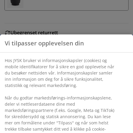
Ubegrenset returrett
Ingen tidsbegrensning - du kan returnere i hvilken som
helst JYSK butikk
Prisgaranti
30 dagers prisgaranti på alle varer
Fleksibel levering
Rask og enkel levering som passer deg
Kunstig utendørs plante med et naturtro utseende av
en grønn agaveplante. Med denne dekorative planten
kan du dekorere terrassen eller balkongen din uten å
bekymre deg for vedlikehold. Ø30 x H105 cm