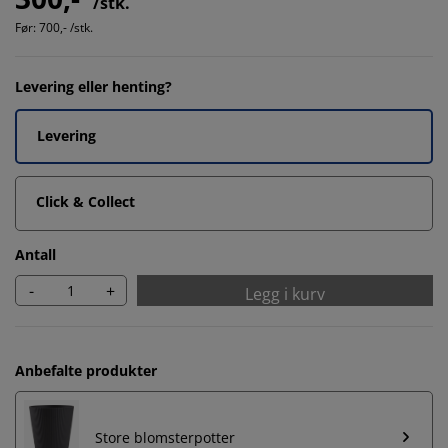
/stk.
Før:
700,- /stk.
Levering eller henting?
Levering
Click & Collect
Antall
-
+
Legg i kurv
Anbefalte produkter
Store blomsterpotter