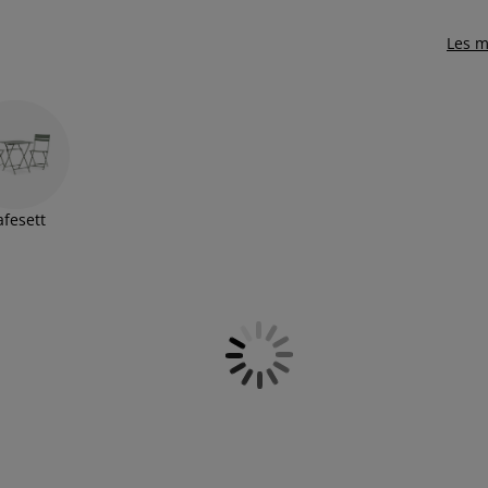
Les m
afesett