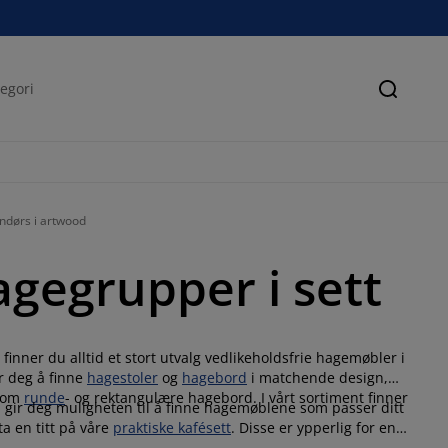
Søk
ndørs i artwood
agegrupper i sett
inner du alltid et stort utvalg vedlikeholdsfrie hagemøbler i
or deg å finne
hagestoler
og
hagebord
i matchende design,
llom
runde
- og rektangulære hagebord. I vårt sortiment finner
 gir deg muligheten til å finne hagemøblene som passer ditt
ta en titt på våre
praktiske kafésett
. Disse er ypperlig for en