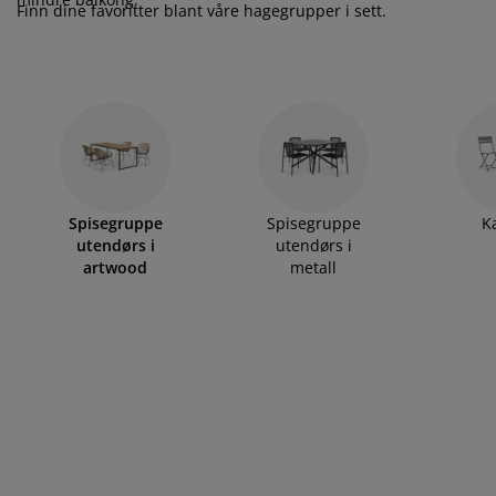
lbehør og pleie
elys
kener
ermadrasser
esialmål
lysning
Finn dine favoritter blant våre hagegrupper i sett.
mping
ggnetting
rderobeskap
drassbeskyttere
sholdning
ndusfolie
veromsmøbler
ngerammer
rnerommet
rdinstenger og tilbehør
ngebunner med oppbevaring
sk og stryk
tilbehør og metervarer
ngebunner
æledyr
Spisegruppe
Spisegruppe
K
utendørs i
utendørs i
artwood
metall
rnemadrasser
rnesenger