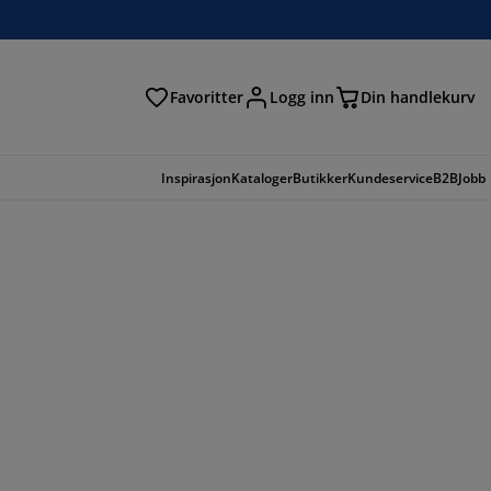
Favoritter
Logg inn
Din handlekurv
Inspirasjon
Kataloger
Butikker
Kundeservice
B2B
Jobb