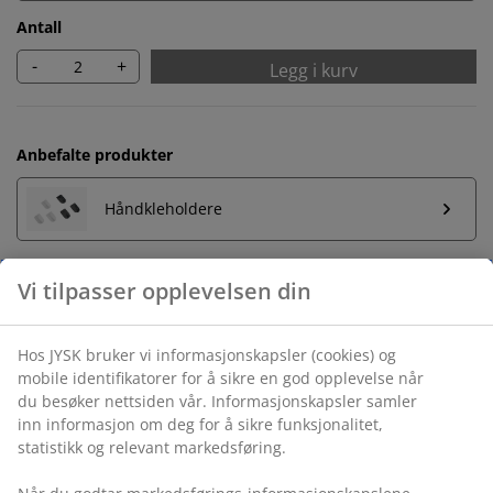
Antall
-
+
Legg i kurv
Anbefalte produkter
Håndkleholdere
Ubegrenset returrett
Ingen tidsbegrensning - du kan returnere i hvilken som
helst JYSK butikk
Prisgaranti
30 dagers prisgaranti på alle varer
Fleksibel levering
Rask og enkel levering som passer deg