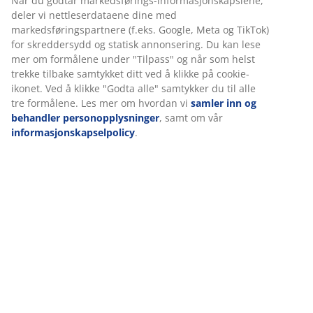
Varenr.: 2350701
Vi tilpasser opplevelsen din
Spesifikasjoner
Hos JYSK bruker vi informasjonskapsler (cookies) og mobile
identifikatorer for å sikre en god opplevelse når du besøker
nettsiden vår. Informasjonskapsler samler inn informasjon om 
Omtaler
for å sikre funksjonalitet, statistikk og relevant markedsføring.
(
19
)
Når du godtar markedsførings-informasjonskapslene, deler vi
nettleserdataene dine med markedsføringspartnere (f.eks. Goog
Meta og TikTok) for skreddersydd og statisk annonsering. Du ka
Levering
lese mer om formålene under "Tilpass" og når som helst trekke
tilbake samtykket ditt ved å klikke på cookie-ikonet. Ved å klikke
"Godta alle" samtykker du til alle tre formålene. Les mer om hv
vi
samler inn og behandler personopplysninger
, samt om vår
informasjonskapselpolicy
.