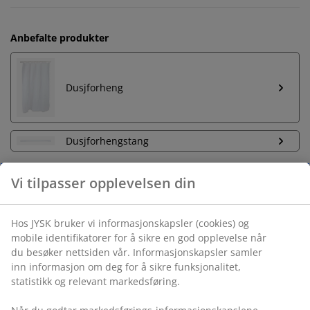
Anbefalte produkter
Dusjforheng
Dusjforhengstang
Ubegrenset returrett
Ingen tidsbegrensning - du kan returnere i hvilken som
helst JYSK butikk
Prisgaranti
30 dagers prisgaranti på alle varer
Fleksibel levering
Rask og enkel levering som passer deg