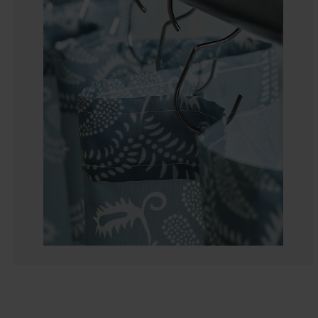
0%
50%
0%
0%