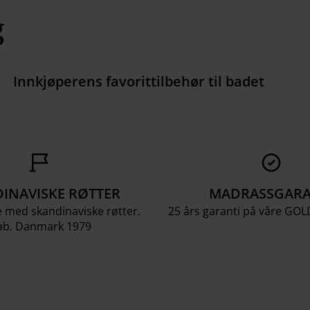
g
Innkjøperens favorittilbehør til badet
INAVISKE RØTTER
MADRASSGARA
e med skandinaviske røtter.
25 års garanti på våre GO
ab. Danmark 1979