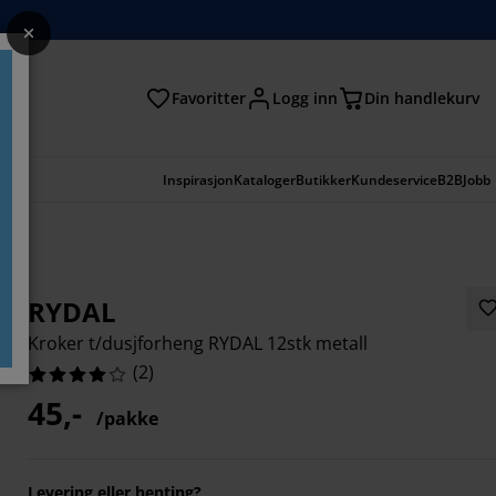
Favoritter
Logg inn
Din handlekurv
Inspirasjon
Kataloger
Butikker
Kundeservice
B2B
Jobb
RYDAL
Kroker t/dusjforheng RYDAL 12stk metall
(
2
)
45,-
/pakke
Levering eller henting?