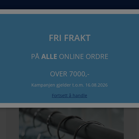
Søk
FRI FRAKT
PÅ
ALLE
ONLINE ORDRE
heng RYDAL 12stk metall
OVER 7000,-
Kampanjen gjelder t.o.m. 16.08.2026
Fortsett å handle
50%