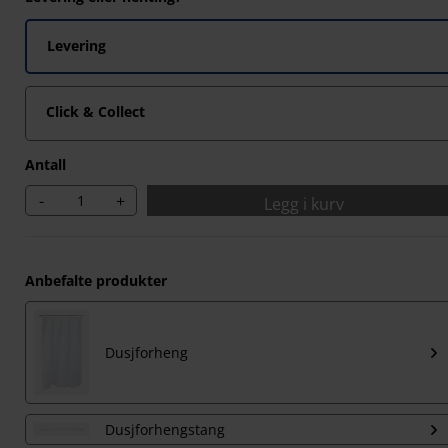
Levering
Click & Collect
Antall
-
+
Legg i kurv
Anbefalte produkter
Dusjforheng
Dusjforhengstang