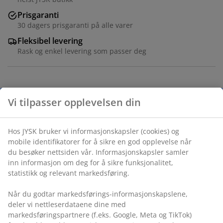
Prisgaranti
30 dagers prisgaranti på alle varer
Fleksibel levering
Rask og enkel levering som passer deg
Spisestol med armlener som gir ekstra støtte og
komfort. Stolen har polstret sete i mørk sandfarget
stoff. Ramme i massiv mørk eik med buet ryggstøtte.
Varenr.: 3640296
Monteringsanvisning
Spesifikasjoner