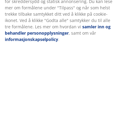
Omtaler
Vi tilpasser opplevelsen din
(
3
)
Hos JYSK bruker vi informasjonskapsler (cookies) og mobile
identifikatorer for å sikre en god opplevelse når du besøker
Levering
nettsiden vår. Informasjonskapsler samler inn informasjon om 
for å sikre funksjonalitet, statistikk og relevant markedsføring.
Når du godtar markedsførings-informasjonskapslene, deler vi
nettleserdataene dine med markedsføringspartnere (f.eks. Goog
Meta og TikTok) for skreddersydd og statisk annonsering. Du ka
lese mer om formålene under "Tilpass" og når som helst trekke
tilbake samtykket ditt ved å klikke på cookie-ikonet. Ved å klikke
"Godta alle" samtykker du til alle tre formålene. Les mer om hv
vi
samler inn og behandler personopplysninger
, samt om vår
informasjonskapselpolicy
.