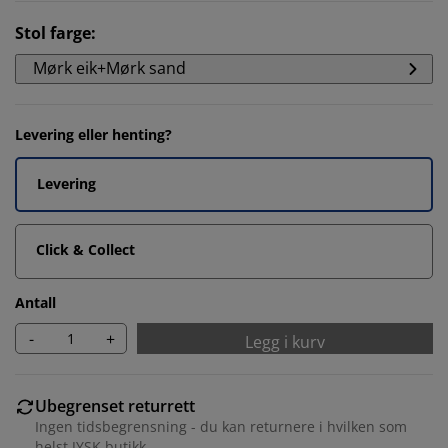
Stol farge
:
Mørk eik+Mørk sand
Levering eller henting?
Levering
Click & Collect
Antall
-
+
Legg i kurv
Ubegrenset returrett
Ingen tidsbegrensning - du kan returnere i hvilken som
helst JYSK butikk