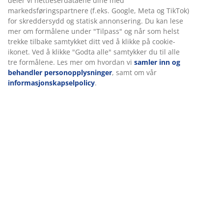
Spesifikasjoner
Omtaler
(
6
)
Om merket
Levering