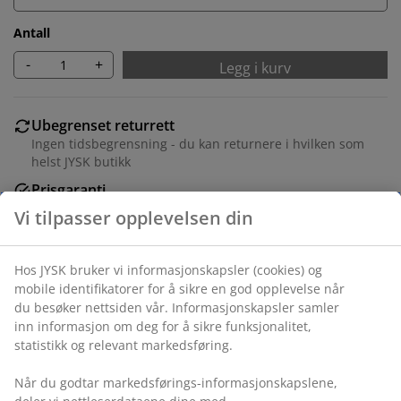
Antall
-
+
Legg i kurv
Ubegrenset returrett
Ingen tidsbegrensning - du kan returnere i hvilken som
helst JYSK butikk
Prisgaranti
30 dagers prisgaranti på alle varer
Fleksibel levering
Rask og enkel levering som passer deg
Varenr.: 1810980