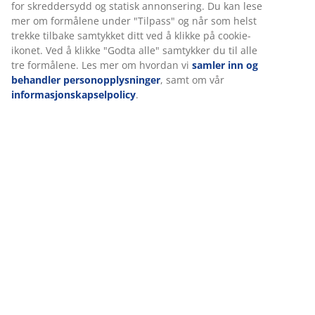
Omtaler
Vi tilpasser opplevelsen din
(
7
)
Hos JYSK bruker vi informasjonskapsler (cookies) og mobile
identifikatorer for å sikre en god opplevelse når du besøker
Levering
nettsiden vår. Informasjonskapsler samler inn informasjon om 
for å sikre funksjonalitet, statistikk og relevant markedsføring.
Når du godtar markedsførings-informasjonskapslene, deler vi
nettleserdataene dine med markedsføringspartnere (f.eks. Goog
Meta og TikTok) for skreddersydd og statisk annonsering. Du ka
lese mer om formålene under "Tilpass" og når som helst trekke
tilbake samtykket ditt ved å klikke på cookie-ikonet. Ved å klikke
"Godta alle" samtykker du til alle tre formålene. Les mer om hv
vi
samler inn og behandler personopplysninger
, samt om vår
informasjonskapselpolicy
.