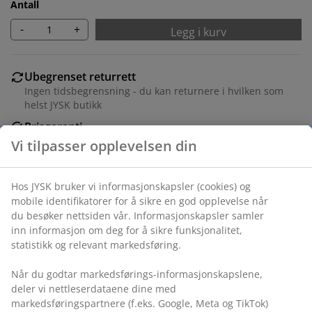
Antall
-
+
Legg i kurv
Ubegrenset returrett
Ingen tidsbegrensning - du kan returnere i hvilken som
helst JYSK butikk
Prisgaranti
30 dagers prisgaranti på alle varer
Fleksibel levering
Rask og enkel levering som passer deg
Varenr.: 1835380
Spesifikasjoner