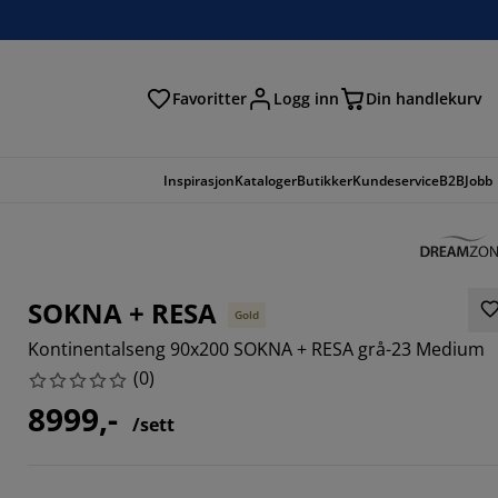
Favoritter
Logg inn
Din handlekurv
Inspirasjon
Kataloger
Butikker
Kundeservice
B2B
Jobb
SOKNA + RESA
Gold
Kontinentalseng 90x200 SOKNA + RESA grå-23 Medium
(
0
)
8999,-
/sett