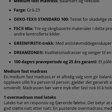
Medium fast madrass:
Balansert og fleksibel
Farge:
Grå-23
OEKO-TEX® STANDARD 100:
Testet for skadelige st
FSC® Mix:
Tre og skogbaserte materialer i dette prod
andre kontrollerte kilder.
GREENFIRST®-trekk:
Med antistøvmiddegenskaper
DREAMZONE®:
Kvalitetsmadrasser og senger til en f
100 dagers prøveperiode og 25 års garanti:
Et påli
Medium fast madrass
En medium fast madrass er et allsidig valg som gir balan
oppleves ulikt fra person til person, gjelder det generelt
omvendt. Madrassen bør være myk eller fast nok til å holde
1 overmadrass med lateks
Lateks har en responsiv og fjærende følelse. Det betyr at
god støtte natt etter natt. En pustende overmadrass med