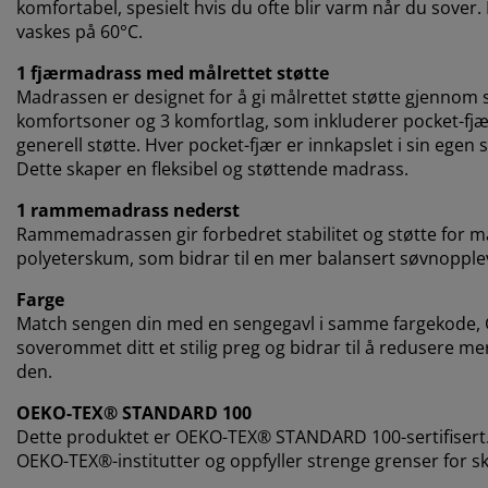
komfortabel, spesielt hvis du ofte blir varm når du sover. 
vaskes på 60°C.
1 fjærmadrass med målrettet støtte
Madrassen er designet for å gi målrettet støtte gjennom s
komfortsoner og 3 komfortlag, som inkluderer pocket-fjæ
generell støtte. Hver pocket-fjær er innkapslet i sin egen 
Dette skaper en fleksibel og støttende madrass.
1 rammemadrass nederst
Rammemadrassen gir forbedret stabilitet og støtte for m
polyeterskum, som bidrar til en mer balansert søvnopple
Farge
Match sengen din med en sengegavl i samme fargekode, Grå
soverommet ditt et stilig preg og bidrar til å redusere m
den.
OEKO-TEX® STANDARD 100
Dette produktet er OEKO-TEX® STANDARD 100-sertifisert.
OEKO-TEX®-institutter og oppfyller strenge grenser for sk