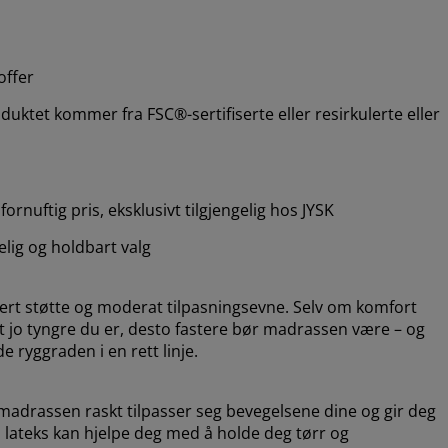
offer
uktet kommer fra FSC®-sertifiserte eller resirkulerte eller
ornuftig pris, eksklusivt tilgjengelig hos JYSK
telig og holdbart valg
sert støtte og moderat tilpasningsevne. Selv om komfort
 at jo tyngre du er, desto fastere bør madrassen være – og
 ryggraden i en rett linje.
 madrassen raskt tilpasser seg bevegelsene dine og gir deg
 lateks kan hjelpe deg med å holde deg tørr og