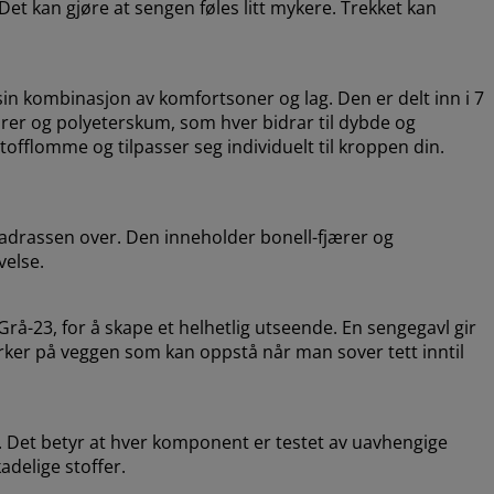
Det kan gjøre at sengen føles litt mykere. Trekket kan
in kombinasjon av komfortsoner og lag. Den er delt inn i 7
rer og polyeterskum, som hver bidrar til dybde og
stofflomme og tilpasser seg individuelt til kroppen din.
adrassen over. Den inneholder bonell-fjærer og
velse.
-23, for å skape et helhetlig utseende. En sengegavl gir
erker på veggen som kan oppstå når man sover tett inntil
 Det betyr at hver komponent er testet av uavhengige
adelige stoffer.