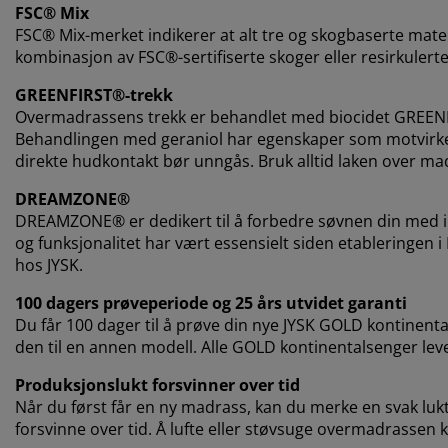
FSC® Mix
FSC® Mix-merket indikerer at alt tre og skogbaserte m
kombinasjon av FSC®-sertifiserte skoger eller resirkulerte 
GREENFIRST®-trekk
Overmadrassens trekk er behandlet med biocidet GREENFI
Behandlingen med geraniol har egenskaper som motvirker
direkte hudkontakt bør unngås. Bruk alltid laken over ma
DREAMZONE®
DREAMZONE® er dedikert til å forbedre søvnen din med in
og funksjonalitet har vært essensielt siden etableringen 
hos JYSK.
100 dagers prøveperiode og 25 års utvidet garanti
Du får 100 dager til å prøve din nye JYSK GOLD kontinenta
den til en annen modell. Alle GOLD kontinentalsenger lev
Produksjonslukt forsvinner over tid
Når du først får en ny madrass, kan du merke en svak lukt 
forsvinne over tid. Å lufte eller støvsuge overmadrassen kan