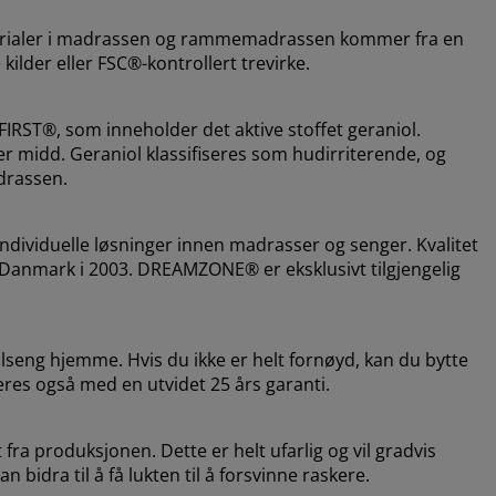
aterialer i madrassen og rammemadrassen kommer fra en
kilder eller FSC®-kontrollert trevirke.
RST®, som inneholder det aktive stoffet geraniol.
 midd. Geraniol klassifiseres som hudirriterende, og
drassen.
dividuelle løsninger innen madrasser og senger. Kvalitet
i Danmark i 2003. DREAMZONE® er eksklusivt tilgjengelig
lseng hjemme. Hvis du ikke er helt fornøyd, kan du bytte
eres også med en utvidet 25 års garanti.
fra produksjonen. Dette er helt ufarlig og vil gradvis
 bidra til å få lukten til å forsvinne raskere.