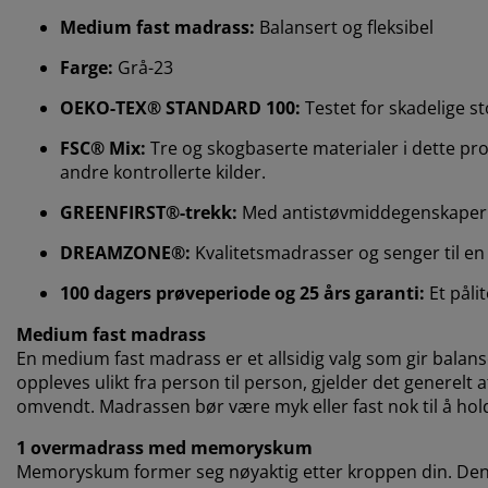
Medium fast madrass:
Balansert og fleksibel
Farge:
Grå-23
OEKO-TEX® STANDARD 100:
Testet for skadelige st
FSC® Mix:
Tre og skogbaserte materialer i dette prod
andre kontrollerte kilder.
GREENFIRST®-trekk:
Med antistøvmiddegenskaper
DREAMZONE®:
Kvalitetsmadrasser og senger til en f
100 dagers prøveperiode og 25 års garanti:
Et påli
Medium fast madrass
En medium fast madrass er et allsidig valg som gir balan
oppleves ulikt fra person til person, gjelder det generelt
omvendt. Madrassen bør være myk eller fast nok til å holde
1 overmadrass med memoryskum
Memoryskum former seg nøyaktig etter kroppen din. Den f