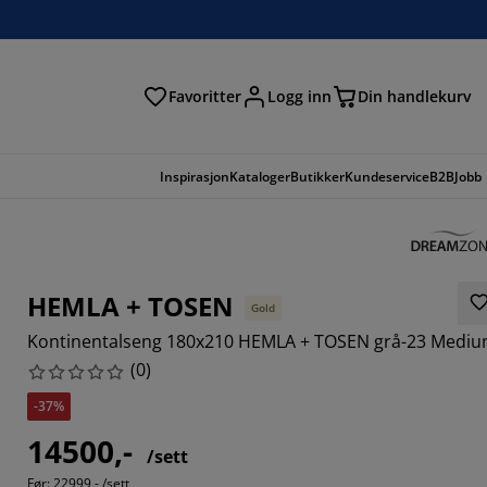
Favoritter
Logg inn
Din handlekurv
Inspirasjon
Kataloger
Butikker
Kundeservice
B2B
Jobb
HEMLA + TOSEN
Gold
Kontinentalseng 180x210 HEMLA + TOSEN grå-23 Medi
(
0
)
-37%
14500,-
/sett
Før:
22999,- /sett