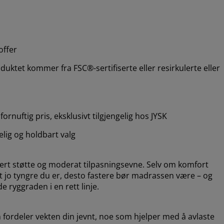
offer
uktet kommer fra FSC®-sertifiserte eller resirkulerte eller
ornuftig pris, eksklusivt tilgjengelig hos JYSK
telig og holdbart valg
sert støtte og moderat tilpasningsevne. Selv om komfort
 at jo tyngre du er, desto fastere bør madrassen være – og
 ryggraden i en rett linje.
ordeler vekten din jevnt, noe som hjelper med å avlaste