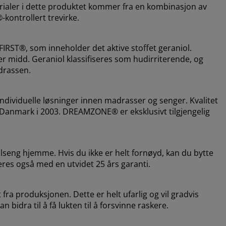
erialer i dette produktet kommer fra en kombinasjon av
®-kontrollert trevirke.
RST®, som inneholder det aktive stoffet geraniol.
 midd. Geraniol klassifiseres som hudirriterende, og
drassen.
dividuelle løsninger innen madrasser og senger. Kvalitet
i Danmark i 2003. DREAMZONE® er eksklusivt tilgjengelig
lseng hjemme. Hvis du ikke er helt fornøyd, kan du bytte
eres også med en utvidet 25 års garanti.
fra produksjonen. Dette er helt ufarlig og vil gradvis
 bidra til å få lukten til å forsvinne raskere.