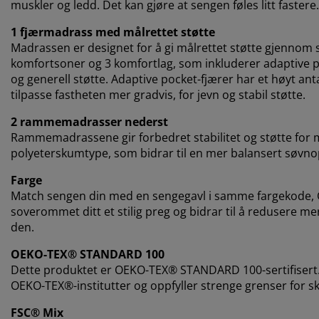
muskler og ledd. Det kan gjøre at sengen føles litt fastere
1 fjærmadrass med målrettet støtte
Madrassen er designet for å gi målrettet støtte gjennom s
komfortsoner og 3 komfortlag, som inkluderer adaptive p
og generell støtte. Adaptive pocket-fjærer har et høyt an
tilpasse fastheten mer gradvis, for jevn og stabil støtte.
2 rammemadrasser nederst
Rammemadrassene gir forbedret stabilitet og støtte for 
polyeterskumtype, som bidrar til en mer balansert søvno
Farge
Match sengen din med en sengegavl i samme fargekode, Grå
soverommet ditt et stilig preg og bidrar til å redusere m
den.
OEKO-TEX® STANDARD 100
Dette produktet er OEKO-TEX® STANDARD 100-sertifisert.
OEKO-TEX®-institutter og oppfyller strenge grenser for sk
FSC® Mix