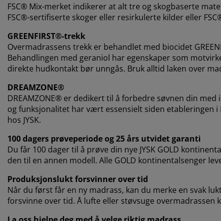
FSC® Mix-merket indikerer at alt tre og skogbaserte mat
FSC®-sertifiserte skoger eller resirkulerte kilder eller FSC
GREENFIRST®-trekk
Overmadrassens trekk er behandlet med biocidet GREENFI
Behandlingen med geraniol har egenskaper som motvirker
direkte hudkontakt bør unngås. Bruk alltid laken over ma
DREAMZONE®
DREAMZONE® er dedikert til å forbedre søvnen din med in
og funksjonalitet har vært essensielt siden etableringen 
hos JYSK.
100 dagers prøveperiode og 25 års utvidet garanti
Du får 100 dager til å prøve din nye JYSK GOLD kontinenta
den til en annen modell. Alle GOLD kontinentalsenger lev
Produksjonslukt forsvinner over tid
Når du først får en ny madrass, kan du merke en svak lukt 
forsvinne over tid. Å lufte eller støvsuge overmadrassen kan
La oss hjelpe deg med å velge riktig madrass