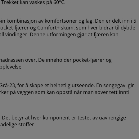
. Trekket kan vaskes på 60°C.
in kombinasjon av komfortsoner og lag. Den er delt inn i 5
ocket-fjærer og Comfort+ skum, som hver bidrar til dybde
tall vindinger. Denne utformingen gjør at fjæren kan
madrassen over. De inneholder pocket-fjærer og
pplevelse.
-23, for å skape et helhetlig utseende. En sengegavl gir
erker på veggen som kan oppstå når man sover tett inntil
 Det betyr at hver komponent er testet av uavhengige
adelige stoffer.