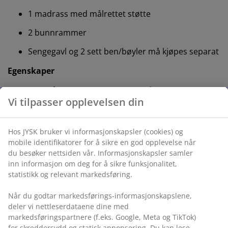
1 madrass med målrettet støtte
2 bunnrammer
Sengegavl og 2 sett ben/bøyler må kjøpes separat
Egenskaper
Størrelse:
B160 x L200 cm. Høyde: 42 cm
Vi tilpasser opplevelsen din
Medium fast madrass:
Balansert og fleksibel
Farge:
Grå-23
Hos JYSK bruker vi informasjonskapsler (cookies) og
mobile identifikatorer for å sikre en god opplevelse når
OEKO-TEX® STANDARD 100:
Testet for skadelige
du besøker nettsiden vår. Informasjonskapsler samler
stoffer
inn informasjon om deg for å sikre funksjonalitet,
statistikk og relevant markedsføring.
FSC® Mix:
Tre og skogbaserte materialer i
madrassen og bunnen kommer fra FSC®-
Når du godtar markedsførings-informasjonskapslene,
sertifiserte eller resirkulerte eller andre
deler vi nettleserdataene dine med
kontrollerte kilder.
markedsføringspartnere (f.eks. Google, Meta og TikTok)
for skreddersydd og statisk annonsering. Du kan lese