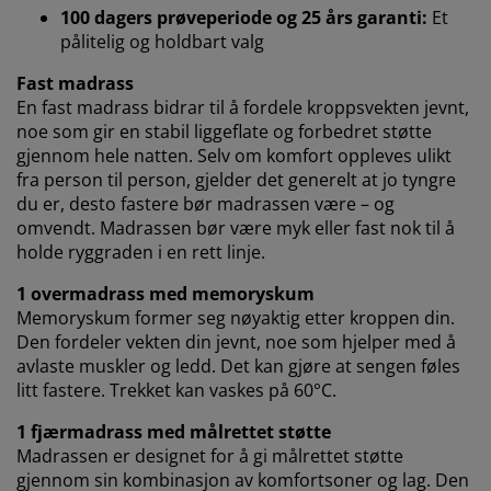
deler vi nettleserdataene dine med
100 dagers prøveperiode og 25 års garanti:
Et
markedsføringspartnere (f.eks. Google, Meta og TikTok)
pålitelig og holdbart valg
for skreddersydd og statisk annonsering. Du kan lese
mer om formålene under "Tilpass" og når som helst
Fast madrass
trekke tilbake samtykket ditt ved å klikke på cookie-
En fast madrass bidrar til å fordele kroppsvekten jevnt,
ikonet. Ved å klikke "Godta alle" samtykker du til alle
noe som gir en stabil liggeflate og forbedret støtte
tre formålene. Les mer om hvordan vi
samler inn og
gjennom hele natten. Selv om komfort oppleves ulikt
behandler personopplysninger
, samt om vår
fra person til person, gjelder det generelt at jo tyngre
informasjonskapselpolicy
.
du er, desto fastere bør madrassen være – og
omvendt. Madrassen bør være myk eller fast nok til å
holde ryggraden i en rett linje.
1 overmadrass med memoryskum
Memoryskum former seg nøyaktig etter kroppen din.
Den fordeler vekten din jevnt, noe som hjelper med å
avlaste muskler og ledd. Det kan gjøre at sengen føles
litt fastere. Trekket kan vaskes på 60°C.
1 fjærmadrass med målrettet støtte
Madrassen er designet for å gi målrettet støtte
gjennom sin kombinasjon av komfortsoner og lag. Den