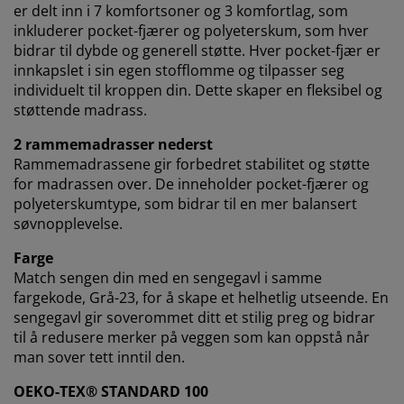
er delt inn i 7 komfortsoner og 3 komfortlag, som
inkluderer pocket-fjærer og polyeterskum, som hver
bidrar til dybde og generell støtte. Hver pocket-fjær er
innkapslet i sin egen stofflomme og tilpasser seg
individuelt til kroppen din. Dette skaper en fleksibel og
støttende madrass.
2 rammemadrasser nederst
Rammemadrassene gir forbedret stabilitet og støtte
for madrassen over. De inneholder pocket-fjærer og
polyeterskumtype, som bidrar til en mer balansert
søvnopplevelse.
Farge
Match sengen din med en sengegavl i samme
fargekode, Grå-23, for å skape et helhetlig utseende. En
sengegavl gir soverommet ditt et stilig preg og bidrar
til å redusere merker på veggen som kan oppstå når
man sover tett inntil den.
OEKO-TEX® STANDARD 100