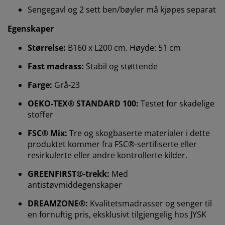
Sengegavl og 2 sett ben/bøyler må kjøpes separat
Egenskaper
Størrelse:
B160 x L200 cm. Høyde: 51 cm
Fast madrass:
Stabil og støttende
Farge:
Grå-23
OEKO-TEX® STANDARD 100:
Testet for skadelige
stoffer
Vi tilpasser opplevelsen din
FSC® Mix:
Tre og skogbaserte materialer i dette
produktet kommer fra FSC®-sertifiserte eller
resirkulerte eller andre kontrollerte kilder.
Hos JYSK bruker vi informasjonskapsler (cookies) og
mobile identifikatorer for å sikre en god opplevelse når
GREENFIRST®-trekk:
Med
du besøker nettsiden vår. Informasjonskapsler samler
antistøvmiddegenskaper
inn informasjon om deg for å sikre funksjonalitet,
statistikk og relevant markedsføring.
DREAMZONE®:
Kvalitetsmadrasser og senger til
en fornuftig pris, eksklusivt tilgjengelig hos JYSK
Når du godtar markedsførings-informasjonskapslene,