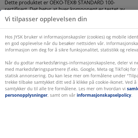
Dette produktet er OEKO-TEX® STANDARD 100-
sertifisert. Det betyr at hver komponent er testet av
uavhengige OEKO-TEX®-institutter og oppfyller strenge
grenser for skadelige stoffer.
FSC® Mix
FSC® Mix-merket indikerer at alt tre og skogbaserte
materialer i dette produktet kommer fra en
kombinasjon av FSC®-sertifiserte skoger eller
resirkulerte kilder eller FSC®-kontrollert trevirke.
GREENFIRST®-trekk
Overmadrassens trekk er behandlet med biocidet
GREENFIRST®, som inneholder det aktive stoffet
geraniol. Behandlingen med geraniol har egenskaper
som motvirker midd. Geraniol klassifiseres som
hudirriterende, og direkte hudkontakt bør unngås.
Bruk alltid laken over madrassen.
DREAMZONE®
DREAMZONE® er dedikert til å forbedre søvnen din