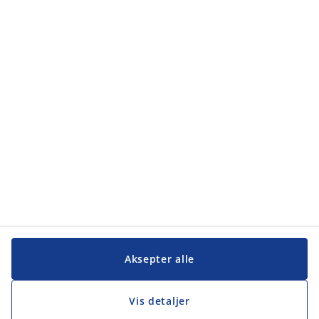
Kategorier
Kategorier
Kundeservice
Kundeservice
JYSK
JYSK
Hovedkontor
Følg JYSK
Aksepter alle
Vis detaljer