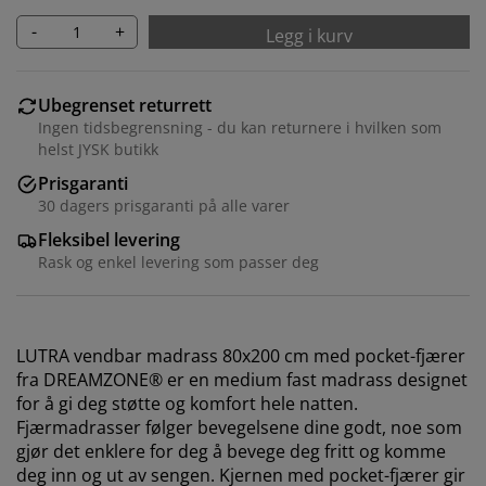
-
+
Legg i kurv
Ubegrenset returrett
Ingen tidsbegrensning - du kan returnere i hvilken som
helst JYSK butikk
Prisgaranti
30 dagers prisgaranti på alle varer
Fleksibel levering
Rask og enkel levering som passer deg
LUTRA vendbar madrass 80x200 cm med pocket-fjærer
fra DREAMZONE® er en medium fast madrass designet
for å gi deg støtte og komfort hele natten.
Fjærmadrasser følger bevegelsene dine godt, noe som
gjør det enklere for deg å bevege deg fritt og komme
deg inn og ut av sengen. Kjernen med pocket-fjærer gir