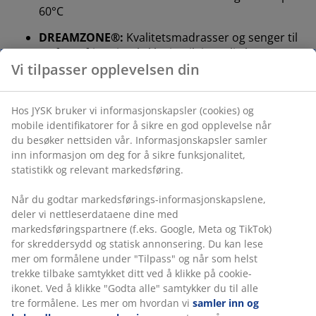
60°C
DREAMZONE®:
Kvalitetsmadrasser og senger til
en fornuftig pris, eksklusivt tilgjengelig hos JYSK
Vi tilpasser opplevelsen din
15 års garanti:
Et holdbart valg
Medium fast madrass
Hos JYSK bruker vi informasjonskapsler (cookies) og
En medium fast madrass er et allsidig valg som gir
mobile identifikatorer for å sikre en god opplevelse når
balansert støtte og moderat tilpasningsevne. Selv om
du besøker nettsiden vår. Informasjonskapsler samler
komfort oppleves ulikt fra person til person, gjelder det
inn informasjon om deg for å sikre funksjonalitet,
generelt at jo tyngre du er, desto fastere bør
statistikk og relevant markedsføring.
madrassen være – og omvendt. Madrassen bør være
myk eller fast nok til å holde ryggraden i en rett linje.
Når du godtar markedsførings-informasjonskapslene,
deler vi nettleserdataene dine med
Målrettet støtte
markedsføringspartnere (f.eks. Google, Meta og TikTok)
Madrassen er designet for å gi målrettet støtte
for skreddersydd og statisk annonsering. Du kan lese
gjennom sin kombinasjon av komfortsoner og
mer om formålene under "Tilpass" og når som helst
komfortlag. Den er delt inn i 11 komfortsoner som
trekke tilbake samtykket ditt ved å klikke på cookie-
støtter kroppens viktigste områder, som korsrygg og
ikonet. Ved å klikke "Godta alle" samtykker du til alle
skuldre. Den består av 4 komfortlag, inkludert pocket-
tre formålene. Les mer om hvordan vi
samler inn og