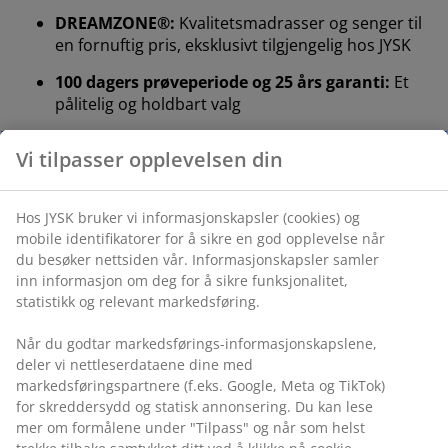
DREAMZONE®:
Kvalitetsmadrasser og senger til
en fornuftig pris, eksklusivt tilgjengelig hos JYSK
100 dagers prøveperiode og 25 års garanti:
Et
pålitelig og holdbart valg
Ekstra fast madrass
En ekstra fast madrass gir umiddelbar støtte og sørger
for minimal nedsynking gjennom hele natten. Selv om
komfort oppleves ulikt fra person til person, gjelder det
generelt at jo tyngre du er, desto fastere bør
madrassen være – og omvendt. Madrassen bør være
myk eller fast nok til å holde ryggraden i en rett linje.
Målrettet støtte
Madrassen er designet for å gi målrettet støtte
gjennom sin kombinasjon av komfortsoner og
komfortlag. Den er delt inn i 7 komfortsoner som
støtter kroppens viktigste områder, som korsrygg og
skuldre. Den består av 4 komfortlag, inkludert pocket-
fjærer og kaldskum, som hver bidrar til dybde og stabil