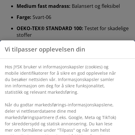
Medium fast madrass:
Balansert og fleksibel
Farge:
Svart-06
OEKO-TEX® STANDARD 100:
Testet for skadelige
stoffer
FSC® Mix:
Tre og skogbaserte materialer i dette
Vi tilpasser opplevelsen din
produktet kommer fra FSC®-sertifiserte eller
resirkulerte eller andre kontrollerte kilder.
Hos JYSK bruker vi informasjonskapsler (cookies) og
DREAMZONE®:
Kvalitetsmadrasser og senger til
mobile identifikatorer for å sikre en god opplevelse når
en fornuftig pris, eksklusivt tilgjengelig hos JYSK
du besøker nettsiden vår. Informasjonskapsler samler
inn informasjon om deg for å sikre funksjonalitet,
15 års garanti:
Et holdbart valg
statistikk og relevant markedsføring.
Medium fast madrass
Når du godtar markedsførings-informasjonskapslene,
En medium fast madrass er et allsidig valg som gir
deler vi nettleserdataene dine med
balansert støtte og moderat tilpasningsevne. Selv om
markedsføringspartnere (f.eks. Google, Meta og TikTok)
komfort oppleves ulikt fra person til person, gjelder det
for skreddersydd og statisk annonsering. Du kan lese
generelt at jo tyngre du er, desto fastere bør
mer om formålene under "Tilpass" og når som helst
madrassen være – og omvendt. Madrassen bør være