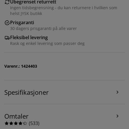
Ubegrenset returrett
Ingen tidsbegrensning - du kan returnere i hvilken som
helst JYSK butikk
Prisgaranti
30 dagers prisgaranti på alle varer
Fleksibel levering
Rask og enkel levering som passer deg
Vi tilpasser opplevelsen din
Varenr.: 1424403
Hos JYSK bruker vi informasjonskapsler (cookies) og
mobile identifikatorer for å sikre en god opplevelse når
du besøker nettsiden vår. Informasjonskapsler samler
inn informasjon om deg for å sikre funksjonalitet,
Spesifikasjoner
statistikk og relevant markedsføring.
Når du godtar markedsførings-informasjonskapslene,
deler vi nettleserdataene dine med
Omtaler
markedsføringspartnere (f.eks. Google, Meta og TikTok)
for skreddersydd og statisk annonsering. Du kan lese
(
533
)
mer om formålene under "Tilpass" og når som helst