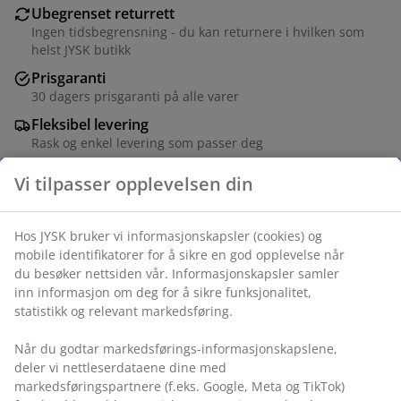
Ubegrenset returrett
Ingen tidsbegrensning - du kan returnere i hvilken som
helst JYSK butikk
Prisgaranti
30 dagers prisgaranti på alle varer
Fleksibel levering
Rask og enkel levering som passer deg
Varenr.: 1448201
Vi tilpasser opplevelsen din
Spesifikasjoner
Hos JYSK bruker vi informasjonskapsler (cookies) og mobile
identifikatorer for å sikre en god opplevelse når du besøker
Omtaler
nettsiden vår. Informasjonskapsler samler inn informasjon
(
53
)
om deg for å sikre funksjonalitet, statistikk og relevant