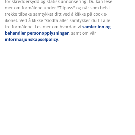
markedsføring.
Når du godtar markedsførings-informasjonskapslene, deler
Om merket
vi nettleserdataene dine med markedsføringspartnere
(f.eks. Google, Meta og TikTok) for skreddersydd og statisk
annonsering. Du kan lese mer om formålene under
"Tilpass" og når som helst trekke tilbake samtykket ditt ved
Levering
å klikke på cookie-ikonet. Ved å klikke "Godta alle" samtykker
du til alle tre formålene. Les mer om hvordan vi
samler inn
og behandler personopplysninger
, samt om vår
informasjonskapselpolicy
.