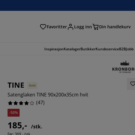
Favoritter
Logg inn
Din handlekurv
Inspirasjon
Kataloger
Butikker
Kundeservice
B2B
Jobb
TINE
Gold
Satenglaken TINE 90x200x35cm hvit
(
47
)
-50%
185,-
4465%
/stk.
Før:
369,- /stk.