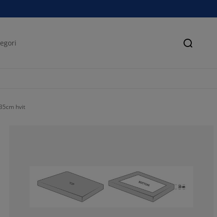
Søk
35cm hvit
61.70212765957