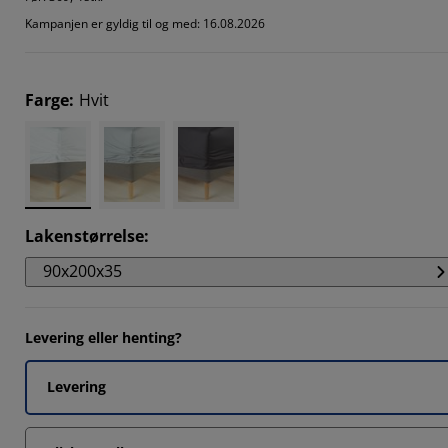
0851%
Kampanjen er gyldig til og med: 16.08.2026
617%
234%
Farge
:
Hvit
0851%
Lakenstørrelse
:
90x200x35
Levering eller henting?
Levering