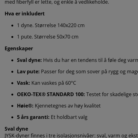
med fiberfyll er lette, og enkle å vedlikeholde.
Hva er inkludert
1 dyne. Størrelse 140x220 cm
1 pute. Størrelse 50x70 cm
Egenskaper
Sval dyne:
Hvis du har en tendens til å føle deg va
Lav pute:
Passer for deg som sover på rygg og mag
Vask:
Kan vaskes på 60°C
OEKO-TEX® STANDARD 100:
Testet for skadelige st
Høie®:
Kjennetegnes av høy kvalitet
5 års garanti:
Et holdbart valg
Sval dyne
JYSK-dyner finnes i tre isolasjonsnivåer: sval, varm og e