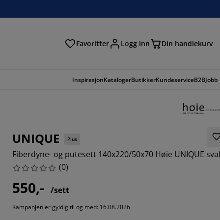
Favoritter
Logg inn
Din handlekurv
Inspirasjon
Kataloger
Butikker
Kundeservice
B2B
Jobb
UNIQUE
Plus
Fiberdyne- og putesett 140x220/50x70 Høie UNIQUE sva
(
0
)
550,-
/sett
Kampanjen er gyldig til og med: 16.08.2026