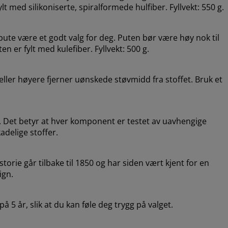
lt med silikoniserte, spiralformede hulfiber. Fyllvekt: 550 g.
pute være et godt valg for deg. Puten bør være høy nok til
en er fylt med kulefiber. Fyllvekt: 500 g.
ler høyere fjerner uønskede støvmidd fra stoffet. Bruk et
 Det betyr at hver komponent er testet av uavhengige
adelige stoffer.
torie går tilbake til 1850 og har siden vært kjent for en
ign.
 5 år, slik at du kan føle deg trygg på valget.