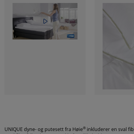
®
UNIQUE dyne- og putesett fra
Høie
inkluderer en sval f