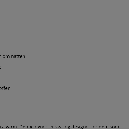
rm om natten
e
offer
kstra varm. Denne dynen er sval og designet for dem som