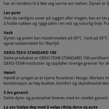
har en tendens til å føle seg varme om natten.
Dynen er fy
Lav pute
Hvis du vanligvis sover på ryggen eller magen, kan en lav 
å holde nakken og ryggraden i en rett og naturlig linje. Put
Vask
Dynen og puten kan maskinvaskes på 60°C. Vask på 60°C el
egnet vaskemiddel for fiberfyll.
OEKO-TEX® STANDARD 100
Dette produktet er OEKO-TEX® STANDARD 100-sertifisert.
OEKO-TEX®-institutter og oppfyller strenge grenser for sk
Høie®
Høie® er preget av et hjerte forankret i Norge. Merkets his
kombinasjon av høy kvalitet, komfort og skandinavisk des
5 års garanti
Dette dyne- og putesettet leveres med en utvidet garanti på
La oss hjelpe deg med å velge riktig dyne og pute